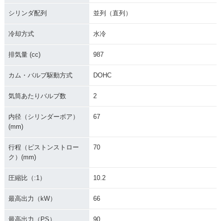
シリンダ配列
並列（直列）
冷却方式
水冷
排気量 (cc)
987
カム・バルブ駆動方式
DOHC
気筒あたりバルブ数
2
内径（シリンダーボア）
67
(mm)
行程（ピストンストロー
70
ク）(mm)
圧縮比（:1）
10.2
最高出力（kW）
66
最高出力（PS）
90