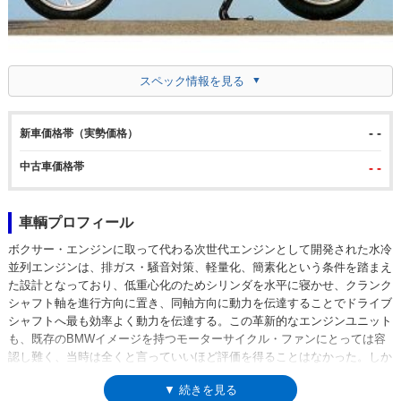
スペック情報を見る
- -
新車価格帯（実勢価格）
中古車価格帯
- -
車輌プロフィール
ボクサー・エンジンに取って代わる次世代エンジンとして開発された水冷
並列エンジンは、排ガス・騒音対策、軽量化、簡素化という条件を踏まえ
た設計となっており、低重心化のためシリンダを水平に寝かせ、クランク
シャフト軸を進行方向に置き、同軸方向に動力を伝達することでドライブ
シャフトへ最も効率よく動力を伝達する。この革新的なエンジンユニット
も、既存のBMWイメージを持つモーターサイクル・ファンにとっては容
認し難く、当時は全くと言っていいほど評価を得ることはなかった。しか
し全てが新しいKシリーズのテクノロジーは後のモーターサイクルに活か
▼ 続きを見る
され、今では当たり前の装備も、遡ればこのモデルが市販車として最初に