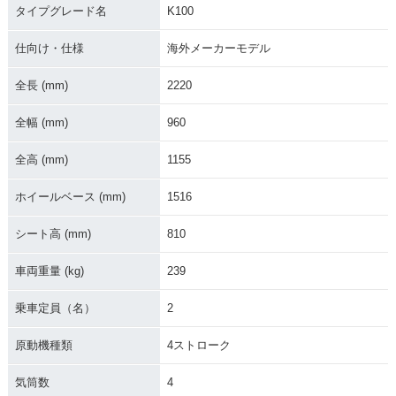
タイプグレード名
K100
仕向け・仕様
海外メーカーモデル
全長 (mm)
2220
1984年 K100
1983年 K100・新登
全幅 (mm)
960
場
全高 (mm)
1155
ホイールベース (mm)
1516
シート高 (mm)
810
車両重量 (kg)
239
乗車定員（名）
2
原動機種類
4ストローク
気筒数
4