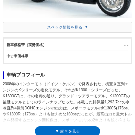
スペック情報を見る
- -
新車価格帯（実勢価格）
中古車価格帯
- -
車輌プロフィール
2008年のインターモト（ドイツ・ケルン）で発表された、横置き直列エ
ンジンのKシリーズの進化モデル、それがK1300・シリーズだった。
K1300GTは、その名称の通り、グランド・ツアラーモデル。K1200GTの
後継モデルとしてのラインナップだった。搭載した排気量1,292.7ccの水
冷直列4気筒DOHCエンジンの出力は、スポーツモデルのK1300S(175ps）
やK1300R（173ps）よりも控えめな160psだったが、最高出力と最大トル
クを発揮するエンジン回転数は、スポーツモデルの2車よりも低く抑えら
れ、扱いやすさ重視ということが見て取れた。但し、比較すれば控えめな
▼ 続きを見る
がら、160psと135Nmが大パワー/トルクであることには変わりなく、加