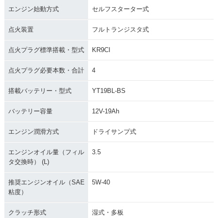
エンジン始動方式
セルフスターター式
点火装置
フルトランジスタ式
点火プラグ標準搭載・型式
KR9CI
点火プラグ必要本数・合計
4
搭載バッテリー・型式
YT19BL-BS
バッテリー容量
12V-19Ah
エンジン潤滑方式
ドライサンプ式
エンジンオイル量（フィル
3.5
タ交換時） (L)
推奨エンジンオイル（SAE
5W-40
粘度）
クラッチ形式
湿式・多板