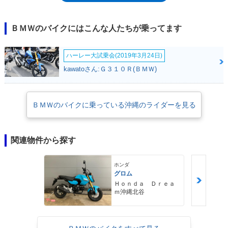
減速時に発生するトラクション・ショックを2段階で吸収する新しいシャ
フトドライブシステムが採用されるなど、車両の安定性、運転しやすさの
重視方向は、前モデルまでと変わっていなかった。名前通りの「長距離ツ
ＢＭＷのバイクにはこんな人たちが乗ってます
ーリング仕様」であるK1300GTは、標準装備されたパニアケースや電動
スクリーンのほか、さまざまなオプション品によって快適性能をアップさ
ハーレー大試乗会(2019年3月24日)
せることが可能。なお、BMWのKシリーズは、1300（4気筒）のあと
1600（6気筒）に移行。K1600・シリーズは、ツアラー路線のみとなった
kawatoさん:Ｇ３１０Ｒ(ＢＭＷ)
が、K1600GT/GTLの「こしらえ」は、K1300GTというよりも、
K1200LT（ラグジュアリーツアラー）に近いものだった。
ＢＭＷのバイクに乗っている沖縄のライダーを見る
関連物件から探す
ホンダ
グロム
Ｈｏｎｄａ Ｄｒｅａ
ｍ沖縄北谷