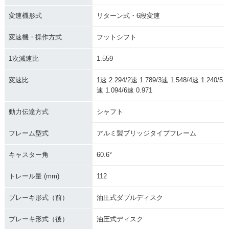
変速機形式
リターン式・6段変速
変速機・操作方式
フットシフト
1次減速比
1.559
変速比
1速 2.294/2速 1.789/3速 1.548/4速 1.240/5
速 1.094/6速 0.971
動力伝達方式
シャフト
フレーム型式
アルミ製ブリッジタイプフレーム
キャスター角
60.6°
トレール量 (mm)
112
ブレーキ形式（前）
油圧式ダブルディスク
ブレーキ形式（後）
油圧式ディスク