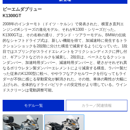
ビーエムダブリュー
K1300GT
2008年のインターモト（ドイツ・ケルン）で発表された、横置き直列エ
ンジンのKシリーズの進化モデル、それがK1300・シリーズだった。
K1300GTは、その名称の通り、グランド・ツアラーモデル。BMWの伝統
的なシャフトドライブ式は、新しい機能を得て、加減速時に発生するトラ
クションショックを2段階に分けた構造で減衰するようになっていた。1段
目ではスプリングがスライドエレメントをフリクションディスクに押し付
け、ギアシフトなどのトルクを減衰し、2段目は、ベースとなるクッショ
ンダンパー、加速時用ダンパー、減速時用ダンパーと、硬さがそれぞれ異
なるポリウレタン製ダンパーエレメントにより減衰する構造。ラバー製だ
った従来のK1200型に較べ、ややラフなアクセルワークを行なってもライ
ダーが不快に感じる挙動変化が解消された。その他、車体の剛性が大幅に
上げられ、全体的なドライバビリティの安定性がより増している。ウイン
ドスクリーンは電動調整可能。
モデル一覧
カラー／関連情報