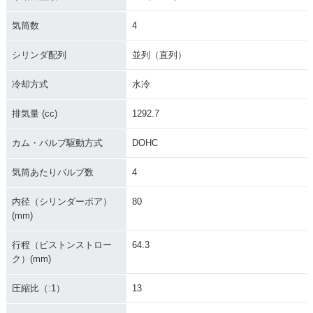
気筒数
4
シリンダ配列
並列（直列）
冷却方式
水冷
排気量 (cc)
1292.7
カム・バルブ駆動方式
DOHC
気筒あたりバルブ数
4
内径（シリンダーボア）
80
(mm)
行程（ピストンストロー
64.3
ク）(mm)
圧縮比（:1）
13