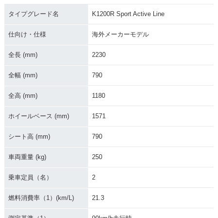
2006年 K1200R Sp
2007年 K1200R Sp
2006年 K1200R Sp
ort Hi Line・新登場
ort Active Line
ort Active Line・新
タイプグレード名
K1200R Sport Active Line
登場
仕向け・仕様
海外メーカーモデル
全長 (mm)
2230
全幅 (mm)
790
全高 (mm)
1180
ホイールベース (mm)
1571
シート高 (mm)
790
車両重量 (kg)
250
乗車定員（名）
2
燃料消費率（1）(km/L)
21.3