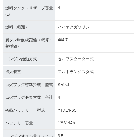
燃料タンク・リザーブ容量
4
(L)
燃料（種類）
ハイオクガソリン
満タン時航続距離（概算・
404.7
参考値）
エンジン始動方式
セルフスターター式
点火装置
フルトランジスタ式
点火プラグ標準搭載・型式
KR9CI
点火プラグ必要本数・合計
4
搭載バッテリー・型式
YTX14-BS
バッテリー容量
12V-14Ah
エンジンオイル量（フィル
3.5