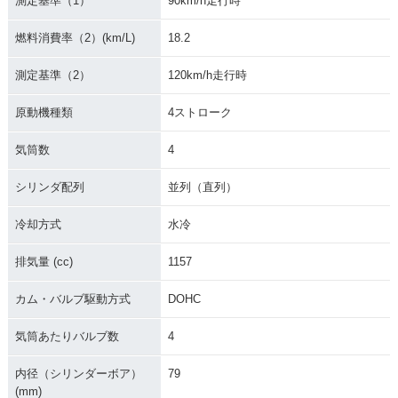
測定基準（1）
90km/h走行時
燃料消費率（2）(km/L)
18.2
測定基準（2）
120km/h走行時
原動機種類
4ストローク
気筒数
4
シリンダ配列
並列（直列）
冷却方式
水冷
排気量 (cc)
1157
カム・バルブ駆動方式
DOHC
気筒あたりバルブ数
4
内径（シリンダーボア）
79
(mm)