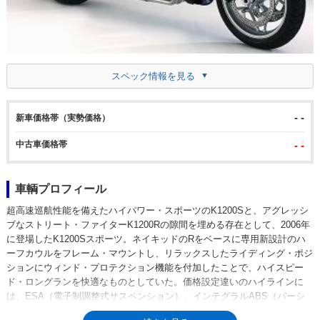
スペック情報を見る
- -
新車価格帯（実勢価格）
中古車価格帯
- -
車輌プロフィール
超高速巡航性能を備えたハイパワー・スポーツのK1200Sと、アグレッシ
ブなストリート・ファイターK1200Rの隙間を埋める存在として、2006年
に登場したK1200Sスポーツ。ネイキッドのRをベースに専用新設計のハ
ーフカウルをフレーム・マウントし、リラックスしたライディング・ポジ
ションにウィンド・プロテクション機能を付加したことで、ハイスピー
ド・ロングランを快適なものとしていた。価格設定違いのハイラインに
は、ESA（電子制調整式サスペンション）、インテグラルABS（パーシ
ャリータイプ）、グリップヒーターなどのセットオプションが工場装備で