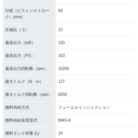
行程（ピストンストロー
59
ク）(mm)
圧縮比（:1）
13
最高出力（kW）
120
最高出力（PS）
163
最高出力回転数（rpm）
10250
最大トルク（N・m）
127
最大トルク回転数（rpm）
8250
燃料供給方式
フューエルインジェクション
燃料供給装置形式
BMS-K
燃料タンク容量 (L)
19