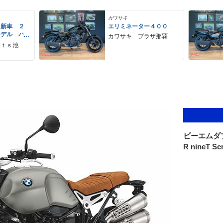
カワサキ
 新車 ２
エリミネーター４００
モデル パ
カワサキ プラザ那覇
ーグレー
ｒｔｓ池
 ２９Ｌ
ＵＳＢ Ｔ
ビーエムダ
R nineT Sc