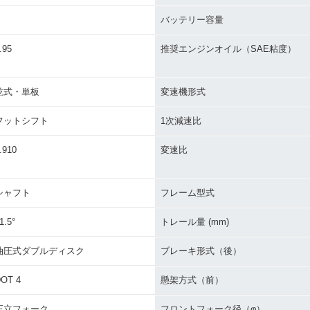
バッテリー容量
.95
推奨エンジンオイル（SAE粘度）
乾式・単板
変速機形式
フットシフト
1次減速比
.910
変速比
シャフト
フレーム型式
1.5°
トレール量 (mm)
油圧式ダブルディスク
ブレーキ形式（後）
OT 4
懸架方式（前）
正立フォーク
フロントフォーク径（φ）