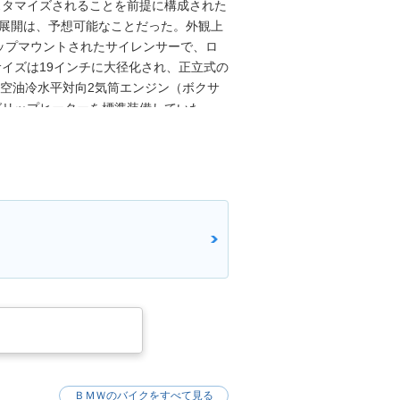
スタマイズされることを前提に構成された
ン展開は、予想可能なことだった。外観上
ップマウントされたサイレンサーで、ロ
イズは19インチに大径化され、正立式の
cの空油冷水平対向2気筒エンジン（ボクサ
グリップヒーターを標準装備していた。
、レインとロードのランディングモード選択
を受けた。※日本市場で2017年9月1日
された。
ＢＭＷのバイクをすべて見る