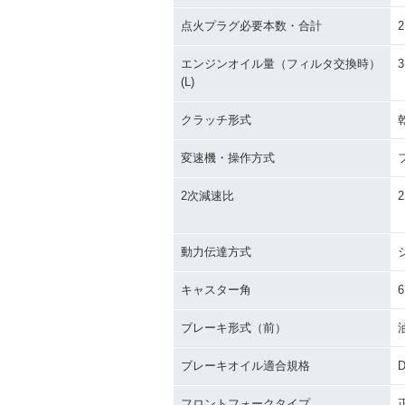
点火プラグ必要本数・合計
2
エンジンオイル量（フィルタ交換時）
3
(L)
クラッチ形式
変速機・操作方式
2次減速比
2
動力伝達方式
キャスター角
6
ブレーキ形式（前）
ブレーキオイル適合規格
D
フロントフォークタイプ