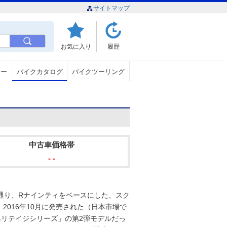
サイトマップ
お気に入り
履歴
ュー
バイクカタログ
バイクツーリング
中古車価格帯
- -
通り、Rナインティをベースにした、スク
016年10月に発売された（日本市場で
ヘリテイジシリーズ」の第2弾モデルだっ