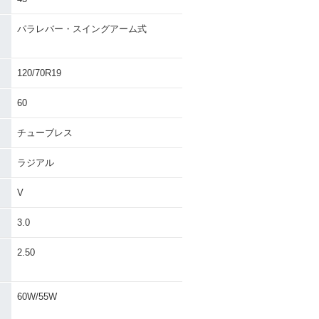
パラレバー・スイングアーム式
120/70R19
60
チューブレス
ラジアル
V
3.0
・
2.50
60W/55W