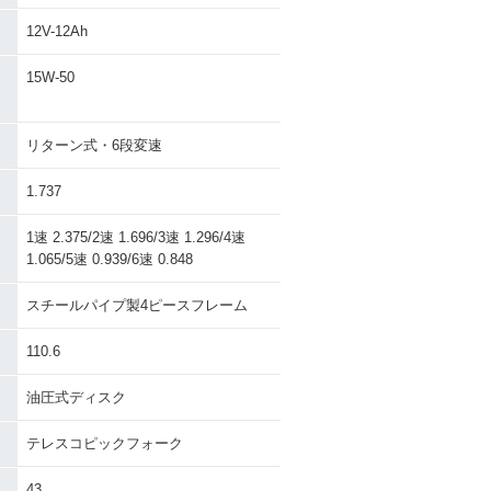
12V-12Ah
15W-50
リターン式・6段変速
1.737
1速 2.375/2速 1.696/3速 1.296/4速
1.065/5速 0.939/6速 0.848
スチールパイプ製4ピースフレーム
110.6
油圧式ディスク
テレスコピックフォーク
43