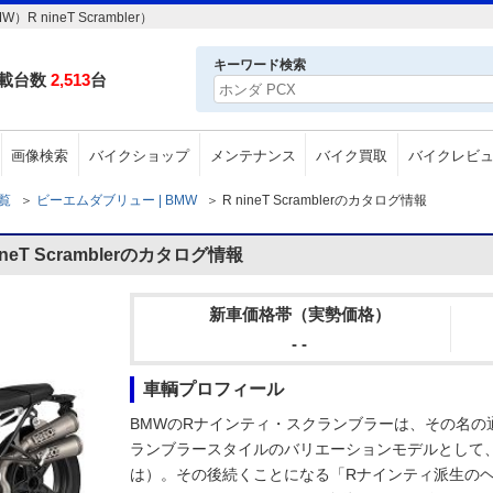
ineT Scrambler）
キーワード検索
載台数
2,513
台
画像検索
バイクショップ
メンテナンス
バイク買取
バイクレビ
一覧
＞
ビーエムダブリュー | BMW
＞
R nineT Scramblerのカタログ情報
T Scramblerのカタログ情報
新車価格帯（実勢価格）
- -
車輌プロフィール
BMWのRナインティ・スクランブラーは、その名の
ランブラースタイルのバリエーションモデルとして、2
は）。その後続くことになる「Rナインティ派生の