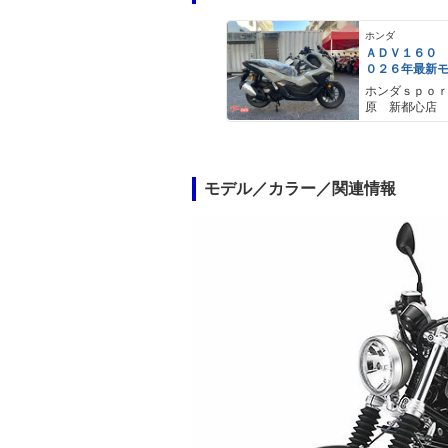
ホンダ
ＡＤＶ１６０
０２６年最新
ールスモーキ
ホンダｓｐｏ
スマートキー
原 新都心店
メットイン 
ｙｐｅ−Ｃ装備
モデル／カラー／関連情報