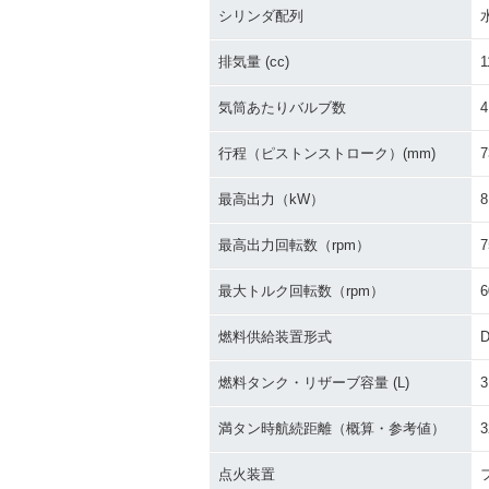
シリンダ配列
排気量 (cc)
1
気筒あたりバルブ数
4
行程（ピストンストローク）(mm)
7
最高出力（kW）
8
最高出力回転数（rpm）
7
最大トルク回転数（rpm）
6
燃料供給装置形式
燃料タンク・リザーブ容量 (L)
3
満タン時航続距離（概算・参考値）
3
点火装置