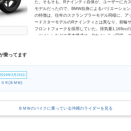
た。そもそも、Rナインティ自体が、ユーザーにカ
モデルだったので、BMW自身によるバリエーショ
の特徴は、往年のスクランブラーモデル同様に、ア
ードスターモデルのRナインティとは異なり、前輪サ
フロントフォークを採用していた。排気量1,169c
ーツイン）などの基本構成は、Rナインティ同様。
2021年モデルでは、欧州のユーロ5規制に適合し
が可能になり、USB電源ポートを装備するなどの変更
が乗ってます
以降に出荷された車両には、ETC車載器が標準搭載
019年3月24日)
１０Ｒ(ＢＭＷ)
ＢＭＷのバイクに乗っている沖縄のライダーを見る