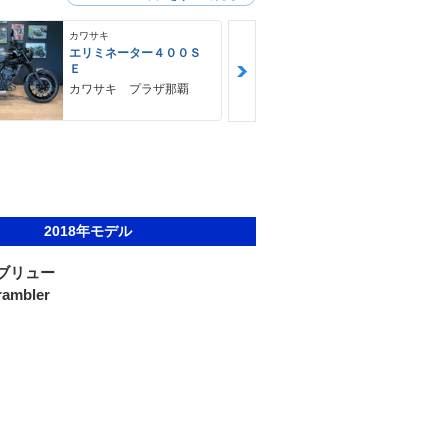
カワサキ
カワサキ
エリミネーター４００Ｓ
Ｎｉｎｊａ 
Ｅ
ＳＥ
カワサキ プラザ那覇
ゴヤオート 
2018年モデル
ブリュー
rambler