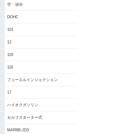
空・油冷
DOHC
101
12
110
116
フューエルインジェクション
17
ハイオクガソリン
セルフスターター式
MAR8B-JDS