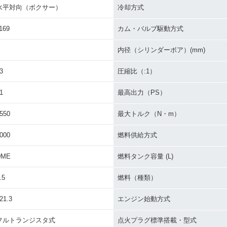
水平対向（ボクサー）
冷却方式
169
カム・バルブ駆動方式
内径（シリンダーボア）(mm)
3
圧縮比（:1）
1
最高出力（PS）
550
最大トルク（N・m）
000
燃料供給方式
DME
燃料タンク容量 (L)
.5
燃料（種類）
21.3
エンジン始動方式
フルトランジスタ式
点火プラグ標準搭載・型式