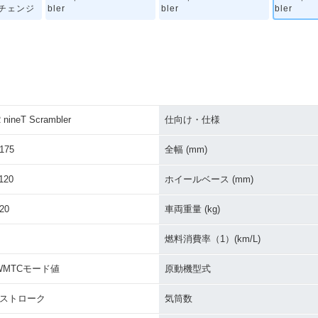
ーチェンジ
bler
bler
bler
 nineT Scrambler
仕向け・仕様
175
全幅 (mm)
120
ホイールベース (mm)
20
車両重量 (kg)
燃料消費率（1）(km/L)
WMTCモード値
原動機型式
4ストローク
気筒数