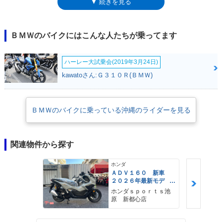
▼ 続きを見る
ィとは異なり、前輪サイズは19インチに大径化され、正立式のフロントフ
ォークを採用していた。排気量1,169ccの空油冷水平対向2気筒エンジン
（ボクサーツイン）などの基本構成は、Rナインティ同様。グリップヒー
ターを標準装備していた。2021年モデルでは、欧州のユーロ5規制に適合
ＢＭＷのバイクにはこんな人たちが乗ってます
し、レインとロードのランディングモード選択が可能になり、USB電源ポ
ートを装備するなどの変更を受けた。※日本市場で2017年9月1日以降に
ハーレー大試乗会(2019年3月24日)
出荷された車両には、ETC車載器が標準搭載された。
kawatoさん:Ｇ３１０Ｒ(ＢＭＷ)
ＢＭＷのバイクに乗っている沖縄のライダーを見る
関連物件から探す
ホンダ
ＡＤＶ１６０ 新車
２０２６年最新モデ
ル パールスモーキー
ホンダｓｐｏｒｔｓ池
グレー スマートキ
原 新都心店
ー ２９Ｌメットイ
ン ＵＳＢ Ｔｙｐｅ
−Ｃ装備