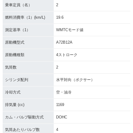
乗車定員（名）
2
燃料消費率（1）(km/L)
19.6
測定基準（1）
WMTCモード値
原動機型式
A72B12A
原動機種類
4ストローク
気筒数
2
シリンダ配列
水平対向（ボクサー）
冷却方式
空・油冷
排気量 (cc)
1169
カム・バルブ駆動方式
DOHC
気筒あたりバルブ数
4