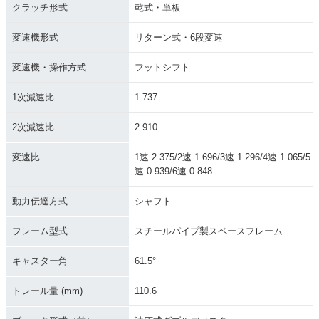
クラッチ形式
乾式・単板
変速機形式
リターン式・6段変速
変速機・操作方式
フットシフト
1次減速比
1.737
2次減速比
2.910
変速比
1速 2.375/2速 1.696/3速 1.296/4速 1.065/5
速 0.939/6速 0.848
動力伝達方式
シャフト
フレーム型式
スチールパイプ製スペースフレーム
キャスター角
61.5°
トレール量 (mm)
110.6