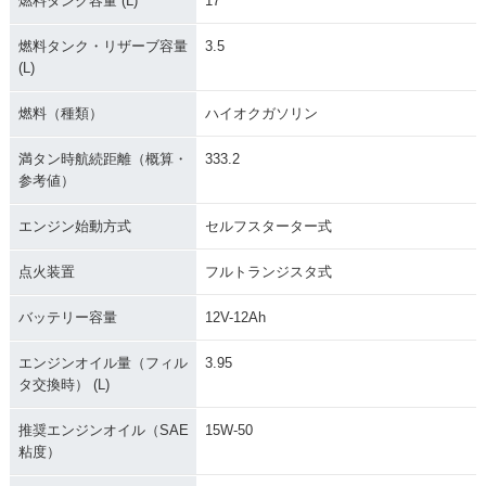
燃料タンク容量 (L)
17
燃料タンク・リザーブ容量
3.5
(L)
燃料（種類）
ハイオクガソリン
満タン時航続距離（概算・
333.2
参考値）
エンジン始動方式
セルフスターター式
点火装置
フルトランジスタ式
バッテリー容量
12V-12Ah
エンジンオイル量（フィル
3.95
タ交換時） (L)
推奨エンジンオイル（SAE
15W-50
粘度）