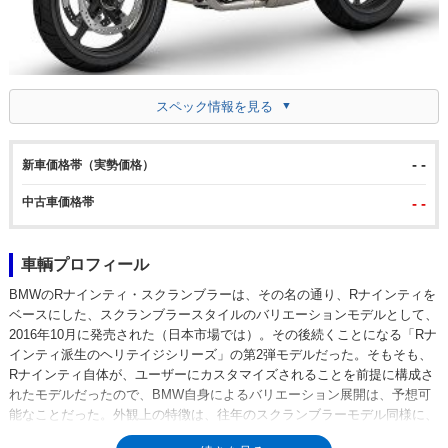
スペック情報を見る
- -
新車価格帯（実勢価格）
中古車価格帯
- -
車輌プロフィール
BMWのRナインティ・スクランブラーは、その名の通り、Rナインティを
ベースにした、スクランブラースタイルのバリエーションモデルとして、
2016年10月に発売された（日本市場では）。その後続くことになる「Rナ
インティ派生のヘリテイジシリーズ」の第2弾モデルだった。そもそも、
Rナインティ自体が、ユーザーにカスタマイズされることを前提に構成さ
れたモデルだったので、BMW自身によるバリエーション展開は、予想可
能なことだった。外観上の特徴は、往年のスクランブラーモデル同様に、
アップマウントされたサイレンサーで、ロードスターモデルのRナインテ