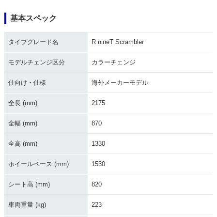
基本スペック
2019年 R nineT Sc
2018年 R nineT Sc
2017年 R nineT Sc
タイプグレード名
R nineT Scrambler
rambler
rambler
rambler・新登場
モデルチェンジ区分
カラーチェンジ
仕向け・仕様
海外メーカーモデル
全長 (mm)
2175
全幅 (mm)
870
全高 (mm)
1330
ホイールベース (mm)
1530
シート高 (mm)
820
車両重量 (kg)
223