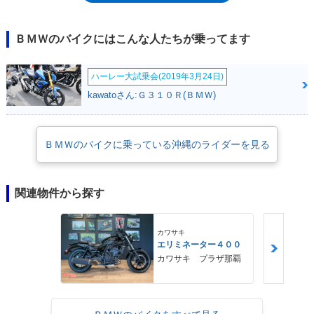
ルABSとなっている。エンジンユニットを中心にテレレバー、パラレバ
ー、前後にサブフレームが伸び、エンジン自体が強度メンバーとなる3セ
クションフレーム構造自体は先代より踏襲されるが、軽量化とジオメトリ
ＢＭＷのバイクにはこんな人たちが乗ってます
ーの一新、ステッププレートを兼ねるスタビライザー装備によるピボット
回りの剛性アップなど、排気量を45cc拡大しただけの単なるフェイスリ
ハーレー大試乗会(2019年3月24日)
フトではなく、R1100GSからの進化・熟成は飛躍的に伸び、走りにも顕
著に現れている。
kawatoさん:Ｇ３１０Ｒ(ＢＭＷ)
ＢＭＷのバイクに乗っている沖縄のライダーを見る
関連物件から探す
カワサキ
エリミネーター４００
カワサキ プラザ那覇