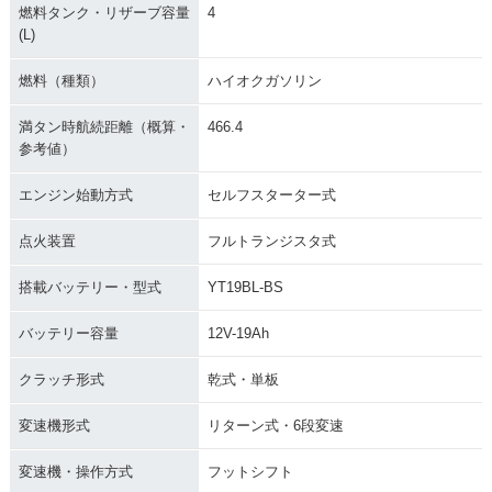
燃料タンク・リザーブ容量
4
(L)
燃料（種類）
ハイオクガソリン
満タン時航続距離（概算・
466.4
参考値）
エンジン始動方式
セルフスターター式
点火装置
フルトランジスタ式
搭載バッテリー・型式
YT19BL-BS
バッテリー容量
12V-19Ah
クラッチ形式
乾式・単板
変速機形式
リターン式・6段変速
変速機・操作方式
フットシフト