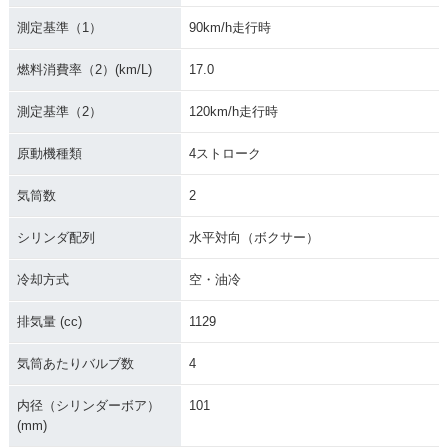
測定基準（1）
90km/h走行時
燃料消費率（2）(km/L)
17.0
測定基準（2）
120km/h走行時
原動機種類
4ストローク
気筒数
2
シリンダ配列
水平対向（ボクサー）
冷却方式
空・油冷
排気量 (cc)
1129
気筒あたりバルブ数
4
内径（シリンダーボア）
101
(mm)