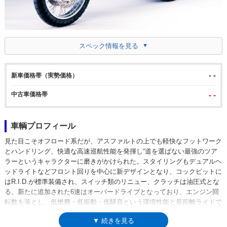
スペック情報を見る
- -
新車価格帯（実勢価格）
中古車価格帯
- -
車輌プロフィール
見た目こそオフロード系だが、アスファルトの上でも軽快なフットワーク
とハンドリング、快適な高速巡航性能を発揮し“道を選ばない最強のツア
ラーというキャラクターに磨きがかけられた。スタイリングもデュアルヘ
ッドライトなどフロント回りを中心に新デザインとなり、コックピットに
はR.I.D.が標準装備され、スイッチ類のリニュー、クラッチは油圧式とな
る。新たに追加された6速はオーバードライブとなっており、エンジン回
転数を落とし、低燃費・低振動・低騒音という環境性能と長距離ライドで
の快適性を実現。日本標準装備のABSシステムはエンデューロ・モデルと
▼ 続きを見る
いう性格を考慮し、スイッチでキャンセル可能なパーシャリーインテグラ