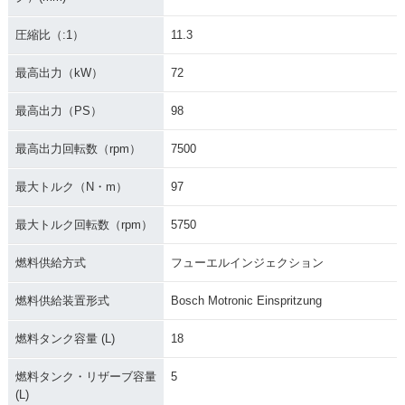
圧縮比（:1）
11.3
最高出力（kW）
72
最高出力（PS）
98
最高出力回転数（rpm）
7500
最大トルク（N・m）
97
最大トルク回転数（rpm）
5750
燃料供給方式
フューエルインジェクション
燃料供給装置形式
Bosch Motronic Einspritzung
燃料タンク容量 (L)
18
燃料タンク・リザーブ容量
5
(L)