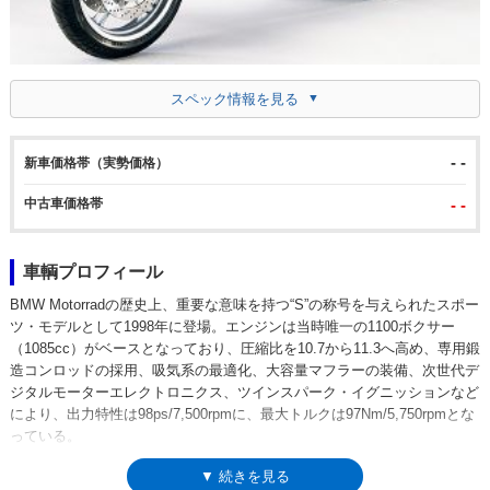
スペック情報を見る
- -
新車価格帯（実勢価格）
中古車価格帯
- -
車輌プロフィール
BMW Motorradの歴史上、重要な意味を持つ“S”の称号を与えられたスポー
ツ・モデルとして1998年に登場。エンジンは当時唯一の1100ボクサー
（1085cc）がベースとなっており、圧縮比を10.7から11.3へ高め、専用鍛
造コンロッドの採用、吸気系の最適化、大容量マフラーの装備、次世代デ
ジタルモーターエレクトロニクス、ツインスパーク・イグニッションなど
により、出力特性は98ps/7,500rpmに、最大トルクは97Nm/5,750rpmとな
っている。
▼ 続きを見る