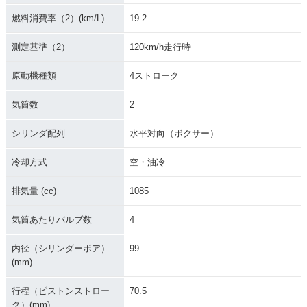
燃料消費率（2）(km/L)
19.2
測定基準（2）
120km/h走行時
原動機種類
4ストローク
気筒数
2
シリンダ配列
水平対向（ボクサー）
冷却方式
空・油冷
排気量 (cc)
1085
気筒あたりバルブ数
4
内径（シリンダーボア）
99
(mm)
行程（ピストンストロー
70.5
ク）(mm)