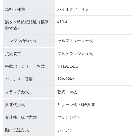
燃料（種類）
ハイオクガソリン
満タン時航続距離（概算・
419.4
参考値）
エンジン始動方式
セルフスターター式
点火装置
フルトランジスタ式
搭載バッテリー・型式
YT19BL-BS
バッテリー容量
12V-19Ah
クラッチ形式
乾式・単板
変速機形式
リターン式・6段変速
変速機・操作方式
フットシフト
動力伝達方式
シャフト