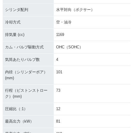
シリンダ配列
水平対向（ボクサー）
R1200RT 90周年Sp
R1200RT 90周年Sp
ecial Edition
ecial Edition
冷却方式
空・油冷
排気量 (cc)
1169
カム・バルブ駆動方式
OHC（SOHC）
気筒あたりバルブ数
4
内径（シリンダーボア）
101
(mm)
行程（ピストンストロー
73
ク）(mm)
圧縮比（:1）
12
最高出力（kW）
81