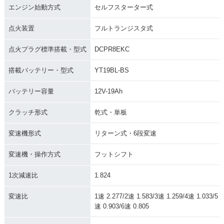
エンジン始動方式
セルフスターター式
点火装置
フルトランジスタ式
点火プラグ標準搭載・型式
DCPR8EKC
搭載バッテリー・型式
YT19BL-BS
バッテリー容量
12V-19Ah
クラッチ形式
乾式・単板
変速機形式
リターン式・6段変速
変速機・操作方式
フットシフト
1次減速比
1.824
変速比
1速 2.277/2速 1.583/3速 1.259/4速 1.033/5
速 0.903/6速 0.805