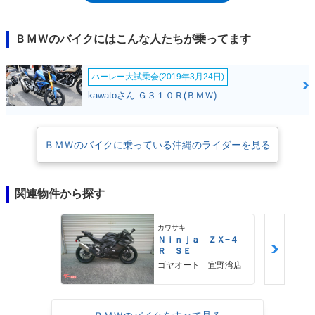
R1200RTは、大柄なフェアリングから受ける重厚な印象や標準装備され
たパニアケース、ゆうに250kgを超える車両重量から、長距離走行では快
適なラグジュアリーツアラーではないかというイメージでとらえられるこ
ＢＭＷのバイクにはこんな人たちが乗ってます
とがあるが、豪華な装備とともに、スポーツバイクのような軽快な身のこ
なしができることも特徴だった。とりわけ、2014年のモデルチェンジで
ハーレー大試乗会(2019年3月24日)
は、さまざまな電子制御技術を標準装備するようになり、ライディングモ
ード選択などによって、RTのスポーツ性能がより際立つことにもなっ
kawatoさん:Ｇ３１０Ｒ(ＢＭＷ)
た。なお、R1200RTは、後発のR1200RやR1200RSよりも、ホイールベー
スが短い（一貫して1.5m以下だった）ことも、身のこなしの軽さにつな
がっていた。後継モデルは、R1250RT（2019年-）。
ＢＭＷのバイクに乗っている沖縄のライダーを見る
関連物件から探す
カワサキ
Ｎｉｎｊａ ＺＸ−４
Ｒ ＳＥ
ゴヤオート 宜野湾店