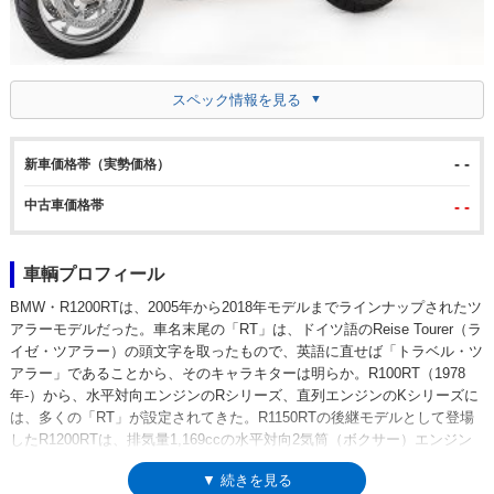
スペック情報を見る
- -
新車価格帯（実勢価格）
中古車価格帯
- -
車輌プロフィール
BMW・R1200RTは、2005年から2018年モデルまでラインナップされたツ
アラーモデルだった。車名末尾の「RT」は、ドイツ語のReise Tourer（ラ
イゼ・ツアラー）の頭文字を取ったもので、英語に直せば「トラベル・ツ
アラー」であることから、そのキャラキターは明らか。R100RT（1978
年-）から、水平対向エンジンのRシリーズ、直列エンジンのKシリーズに
は、多くの「RT」が設定されてきた。R1150RTの後継モデルとして登場
したR1200RTは、排気量1,169ccの水平対向2気筒（ボクサー）エンジン
を搭載。このエンジンは、2010年モデルでDOHCヘッドを得て、2014年
▼ 続きを見る
モデルからは冷却に水冷式を併用するようになるなどの変更を受けた。