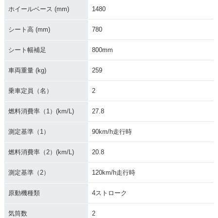
ホイールベース (mm)
1480
シート高 (mm)
780
シート幅補足
800mm
車両重量 (kg)
259
2007年 R1200RT
2006年 R1200RT・
2005年 R1200RT・
特別・限定仕様
新登場
乗車定員（名）
2
燃料消費率（1）(km/L)
27.8
測定基準（1）
90km/h走行時
燃料消費率（2）(km/L)
20.8
R1200RT Celebrati
R1200RT Celebrati
R1200RT Celebrati
on Edition
on Edition
on Edition
測定基準（2）
120km/h走行時
原動機種類
4ストローク
気筒数
2