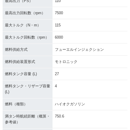
最高出力（PS）
110
最高出力回転数（rpm）
7500
最大トルク（N・m）
115
最大トルク回転数（rpm）
6000
燃料供給方式
フューエルインジェクション
燃料供給装置形式
モトロニック
燃料タンク容量 (L)
27
燃料タンク・リザーブ容量
4
(L)
燃料（種類）
ハイオクガソリン
満タン時航続距離（概算・
750.6
参考値）