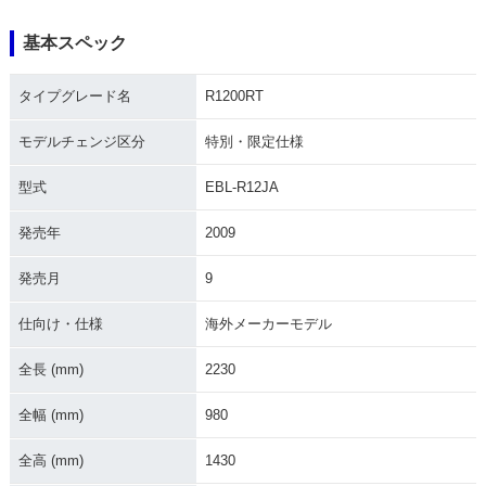
基本スペック
2016年 R1200RT
2015年 R1200RT・
2015年 R1200RT
タイプグレード名
R1200RT
特別・限定仕様
モデルチェンジ区分
特別・限定仕様
型式
EBL-R12JA
発売年
2009
2014年 R1200RT・
2013年 R1200RT 9
2012年 R1200RT・
発売月
9
フルモデルチェンジ
0周年Special Editio
特別・限定仕様
n・特別・限定仕様
仕向け・仕様
海外メーカーモデル
全長 (mm)
2230
全幅 (mm)
980
全高 (mm)
1430
2009年 R1200RT・
2010年 R1200RT・
2008年 R1200RT・
特別・限定仕様
マイナーチェンジ
特別・限定仕様