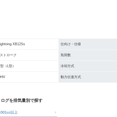
ightning XB12Ss
仕向け・仕様
4ストローク
気筒数
V型（L型）
冷却方式
OHV
動力伝達方式
カタログを排気量別で探す
1001cc以上