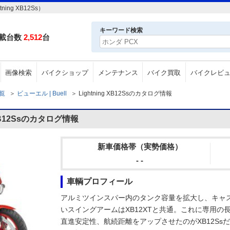
ng XB12Ss）
キーワード検索
載台数
2,512
台
画像検索
バイクショップ
メンテナンス
バイク買取
バイクレビ
一覧
＞
ビューエル | Buell
＞
Lightning XB12Ssのカタログ情報
 XB12Ssのカタログ情報
新車価格帯（実勢価格）
- -
車輌プロフィール
アルミツインスパー内のタンク容量を拡大し、キャス
いスイングアームはXB12XTと共通。これに専用
直進安定性、航続距離をアップさせたのがXB12Ss