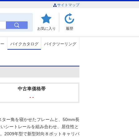
サイトマップ
お気に入り
履歴
ュー
バイクカタログ
バイクツーリング
中古車価格帯
- -
ター角を寝かせたフレームと、50mm長
の長いシートレールを組み合わせ、居住性と
だ。2009年型で新型対向８ポットキャリパ