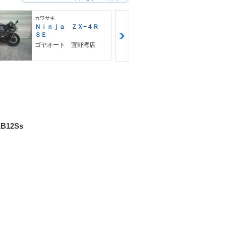
カワサキ
カワサキ
Ｎｉｎｊａ ＺＸ−４Ｒ
Ｚ９００ＲＳ
ＳＥ
カワサキ プ
ゴヤオート 宜野湾店
XB12Ss