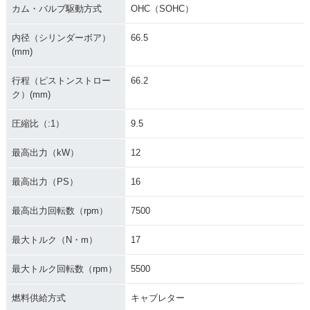
カム・バルブ駆動方式
OHC（SOHC）
内径（シリンダーボア）
66.5
(mm)
行程（ピストンストロー
66.2
ク）(mm)
圧縮比（:1）
9.5
最高出力（kW）
12
最高出力（PS）
16
最高出力回転数（rpm）
7500
最大トルク（N・m）
17
最大トルク回転数（rpm）
5500
燃料供給方式
キャブレター