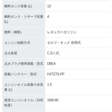
燃料タンク容量 (L)
13
燃料タンク・リザーブ容量
4
(L)
燃料（種類）
レギュラーガソリン
エンジン始動方式
セルフ・キック 併用式
点火装置
C.D.I.式
点火プラグ標準搭載・型式
D8EA
搭載バッテリー・型式
HJTZ7S-FP
エンジンオイル容量※全容
1.5
量 (L)
推奨エンジンオイル（SAE
10W-40
粘度）