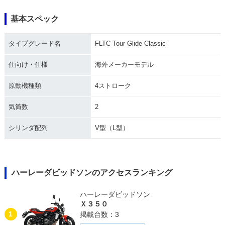
基本スペック
1988年 FLTC Tour
1987年 FLTC Tour
1986年 FLTC Tour
Glide Classic
Glide Classic
Glide Classic
タイプグレード名
FLTC Tour Glide Classic
仕向け・仕様
海外メーカーモデル
原動機種類
4ストローク
気筒数
2
1985年 FLTC Tour
1984年 FLTC Tour
1983年 FLTC Tour
Glide Classic
Glide Classic
Glide Classic
シリンダ配列
V型（L型）
ハーレーダビッドソンのアクセスランキング
ハーレーダビッドソン
1982年 FLTC Tour
1981年 FLTC Tour
Ｘ３５０
Glide Classic
Glide Classic
1
掲載台数：3