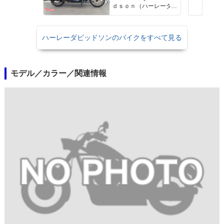
クルーズコントロー
ｄｓｏｎ（ハーレーダ
ル セキュリティーシ
ビッドソン）沖縄
ステム標準装備
ハーレーダビッドソンのバイクをすべて見る
モデル／カラー／関連情報