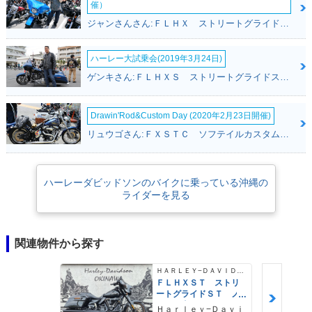
催）
ジャンさんさん:ＦＬＨＸ ストリートグライド(ハーレーダビッドソン)
ハーレー大試乗会(2019年3月24日)
ゲンキさん:ＦＬＨＸＳ ストリートグライドスペシャル(ハーレーダビッドソン)
Drawin'Rod&Custom Day (2020年2月23日開催)
リュウゴさん:ＦＸＳＴＣ ソフテイルカスタム(ハーレーダビッドソン)
ハーレーダビッドソンのバイクに乗っている沖縄の
ライダーを見る
関連物件から探す
ＨＡＲＬＥＹ−ＤＡＶＩＤＳＯＮ
ＦＬＨＸＳＴ ストリ
ートグライドＳＴ ノ
ーマル車両 ＡＢＳ
Ｈａｒｌｅｙ−Ｄａｖｉ