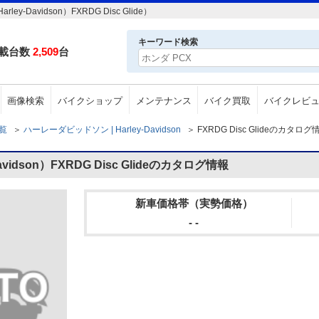
avidson）FXRDG Disc Glide）
キーワード検索
載台数
2,509
台
画像検索
バイクショップ
メンテナンス
バイク買取
バイクレビ
一覧
＞
ハーレーダビッドソン | Harley-Davidson
＞
FXRDG Disc Glideのカタログ
idson）FXRDG Disc Glideのカタログ情報
新車価格帯（実勢価格）
- -