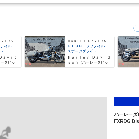
ＨＡＲＬＥＹ−ＤＡＶＩＤＳＯＮ
ＨＡＲＬＥＹ−ＤＡＶＩＤＳＯＮ
フテイル
ＦＬＳＢ ソフテイル
イド
スポーツグライド
Ｄａｖｉｄ
Ｈａｒｌｅｙ−Ｄａｖｉｄ
レーダビッ
ｓｏｎ（ハーレーダビッ
ドソン）沖縄
ハーレーダ
FXRDG Dis