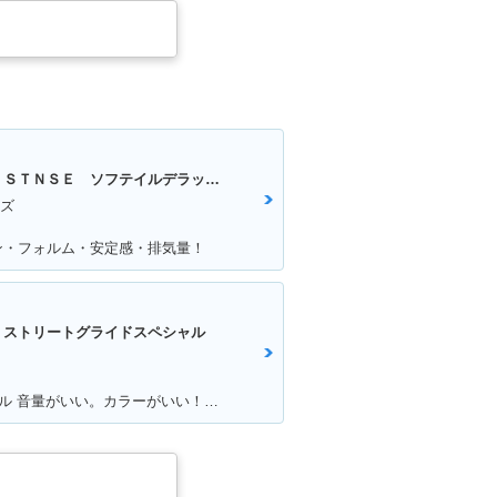
ＳＴＮＳＥ ソフテイルデラックス
イズ
ン・フォルム・安定感・排気量！
 ストリートグライドスペシャル
満足ポイント:115周年記念限定モデル 音量がいい。カラーがいい！カムを交換している。音が良くなった。 外観をいじってカスタムしていきたい。