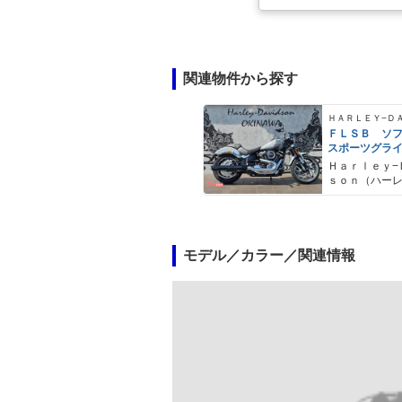
関連物件から探す
ＦＬＳＢ ソ
スポーツグラ
Ｈａｒｌｅｙ−
ｓｏｎ（ハー
ドソン）沖縄
モデル／カラー／関連情報