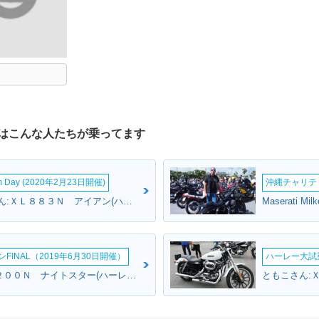
はこんな人たちが乗ってます
om Day (2020年2月23日開催)
沖縄チャリティ
883（パパサン）さん:ＸＬ８８３Ｎ アイアン(ハーレーダビッドソン)
INAL（2019年6月30日開催）
ハーレー大試乗
ちか姉さん:ＸＬ１２００Ｎ ナイトスター(ハーレーダビッドソン)