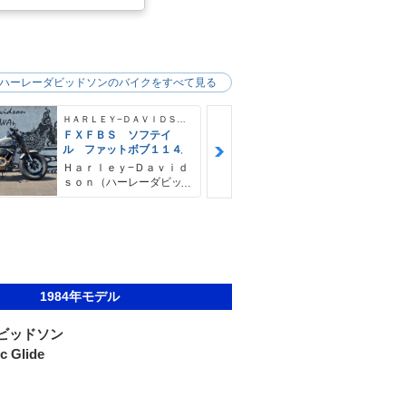
ハーレーダビッドソンのバイクをすべて見る
ＨＡＲＬＥＹ−ＤＡＶＩＤＳＯＮ
ＦＸＦＢＳ ソフテイ
ＦＸＦＢＳ 
ル ファットボブ１１４
ル ファット
４ デタッチ
Ｈａｒｌｅｙ−Ｄａｖｉｄ
Ｈａｒｌｅｙ
シーバー＆キ
ｓｏｎ（ハーレーダビッ
ｓｏｎ（ハー
ドソン）沖縄
ドソン）沖縄
1984年モデル
ビッドソン
c Glide