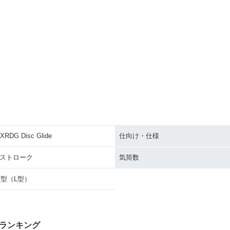
XRDG Disc Glide
仕向け・仕様
4ストローク
気筒数
V型（L型）
ランキング