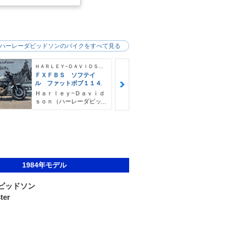
ハーレーダビッドソンのバイクをすべて見る
ＨＡＲＬＥＹ−ＤＡＶＩＤＳＯＮ
ＦＸＦＢＳ ソフテイ
ＦＸＦＢＳ 
ル ファットボブ１１４
ル ファット
４ デタッチ
Ｈａｒｌｅｙ−Ｄａｖｉｄ
Ｈａｒｌｅｙ
シーバー＆キ
ｓｏｎ（ハーレーダビッ
ｓｏｎ（ハー
ドソン）沖縄
ドソン）沖縄
1984年モデル
ビッドソン
ter