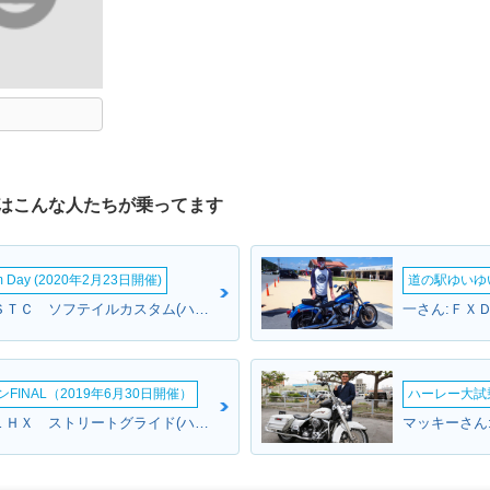
はこんな人たちが乗ってます
om Day (2020年2月23日開催)
道の駅ゆいゆ
リュウゴさん:ＦＸＳＴＣ ソフテイルカスタム(ハーレーダビッドソン)
INAL（2019年6月30日開催）
ハーレー大試乗
ジャンさんさん:ＦＬＨＸ ストリートグライド(ハーレーダビッドソン)