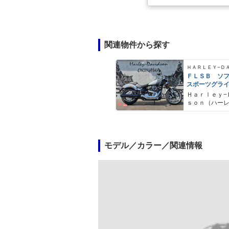
関連物件から探す
ＦＬＳＢ ソ
スポーツグラ
Ｈａｒｌｅｙ−
ｓｏｎ（ハー
ドソン）沖縄
モデル／カラー／関連情報