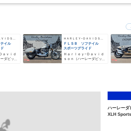
ＨＡＲＬＥＹ−ＤＡＶＩＤＳＯＮ
ＨＡＲＬＥＹ−ＤＡＶＩＤＳＯＮ
フテイル
ＦＬＳＢ ソフテイル
イド
スポーツグライド
Ｄａｖｉｄ
Ｈａｒｌｅｙ−Ｄａｖｉｄ
レーダビッ
ｓｏｎ（ハーレーダビッ
ドソン）沖縄
ハーレーダ
XLH Sports