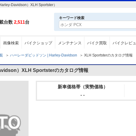
avidson）XLH Sportster）
キーワード検索
載台数
2,511
台
画像検索
バイクショップ
メンテナンス
バイク買取
バイクレビ
一覧
＞
ハーレーダビッドソン | Harley-Davidson
＞
XLH Sportsterのカタログ情報
idson）XLH Sportsterのカタログ情報
新車価格帯（実勢価格）
- -