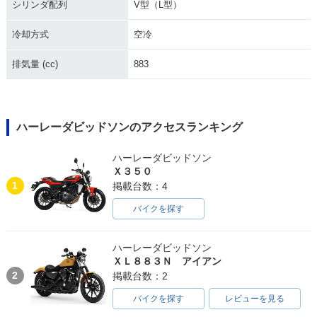
シリンダ配列
V型（L型）
冷却方式
空冷
排気量 (cc)
883
1990年 XL883H Hu
1987年 XL883H Hu
1985年 XL883H Hu
gger
gger
gger
ハーレーダビッドソンのアクセスランキング
ハーレーダビッドソン
Ｘ３５０
1
掲載台数：4
バイクを探す
ハーレーダビッドソン
ＸＬ８８３Ｎ アイアン
2
掲載台数：2
バイクを探す
レビューを見る