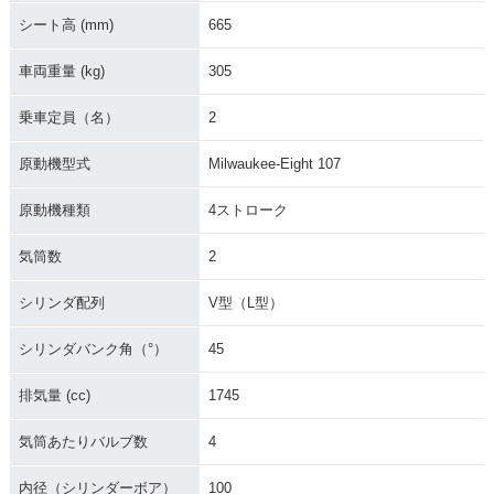
シート高 (mm)
665
車両重量 (kg)
305
乗車定員（名）
2
原動機型式
Milwaukee-Eight 107
原動機種類
4ストローク
気筒数
2
シリンダ配列
V型（L型）
シリンダバンク角（°）
45
排気量 (cc)
1745
気筒あたりバルブ数
4
内径（シリンダーボア）
100