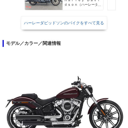
Ｈａｒｌｅｙ−Ｄａｖｉ
クルーズコントロー
ｄｓｏｎ（ハーレーダ
ル セキュリティーシ
ビッドソン）沖縄
ステム標準装備
ハーレーダビッドソンのバイクをすべて見る
モデル／カラー／関連情報