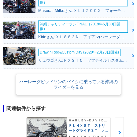
催）
Maserati Milkeさん:ＸＬ１２００Ｘ フォーティエイト(ハーレーダビッドソン)
沖縄チャリティーランFINAL（2019年6月30日開
催）
Kirieさん:ＸＬ８８３Ｎ アイアン(ハーレーダビッドソン)
Drawin'Rod&Custom Day (2020年2月23日開催)
リュウゴさん:ＦＸＳＴＣ ソフテイルカスタム(ハーレーダビッドソン)
ハーレーダビッドソンのバイクに乗っている沖縄の
ライダーを見る
関連物件から探す
ＨＡＲＬＥＹ−ＤＡＶＩＤＳＯＮ
ＦＬＨＸＳＴ ストリ
ートグライドＳＴ ノ
ーマル車両 ＡＢＳ