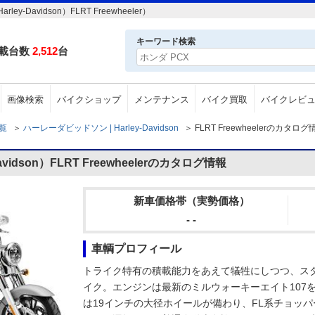
avidson）FLRT Freewheeler）
キーワード検索
載台数
2,512
台
画像検索
バイクショップ
メンテナンス
バイク買取
バイクレビ
一覧
＞
ハーレーダビッドソン | Harley-Davidson
＞
FLRT Freewheelerのカタログ
idson）FLRT Freewheelerのカタログ情報
新車価格帯（実勢価格）
- -
車輌プロフィール
トライク特有の積載能力をあえて犠牲にしつつ、ス
イク。エンジンは最新のミルウォーキーエイト107
は19インチの大径ホイールが備わり、FL系チョッ