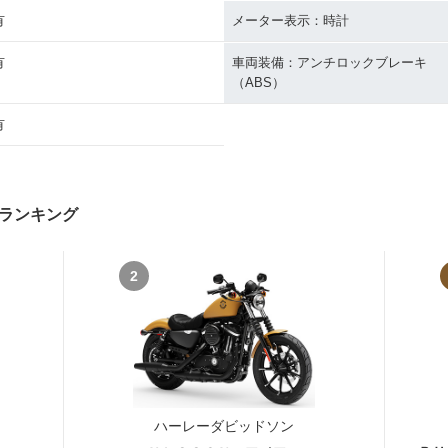
有
メーター表示：時計
有
車両装備：アンチロックブレーキ
（ABS）
有
ランキング
2
ハーレーダビッドソン