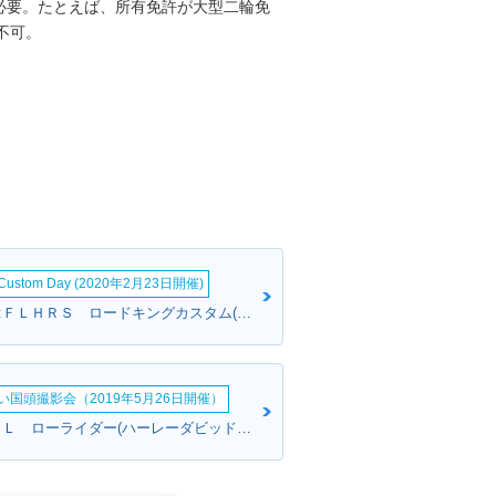
必要。たとえば、所有免許が大型二輪免
不可。
&Custom Day (2020年2月23日開催)
ローカスさん:ＦＬＨＲＳ ロードキングカスタム(ハーレーダビッドソン)
い国頭撮影会（2019年5月26日開催）
一さん:ＦＸＤＬ ローライダー(ハーレーダビッドソン)