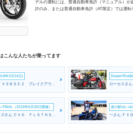
デルの運転には、普通自動車免許（マニュアル）が
許のみ、または普通自動車免許（AT限定）では運転
はこんな人たちが乗ってます
19年3月24日)
Drawin'Rod
たなさん:ＣＶＯ ＦＸＳＢＳＥ２ ブレイクアウト(ハーレーダビッドソン)
INAL（2019年6月30日開催）
道の駅ゆいゆ
USSエンタープライズさん:ＣＶＯ ＦＬＳＴＮＳＥ ソフテイルデラックス(ハーレーダビッドソン)