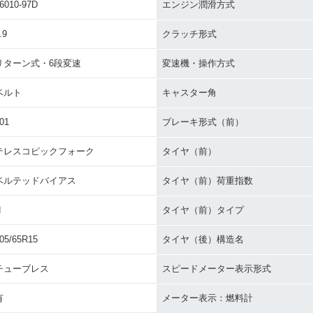
6010-97D
エンジン潤滑方式
.9
クラッチ形式
リターン式・6段変速
変速機・操作方式
ベルト
キャスター角
01
ブレーキ形式（前）
テレスコピックフォーク
タイヤ（前）
ベルテッドバイアス
タイヤ（前）荷重指数
H
タイヤ（前）タイプ
05/65R15
タイヤ（後）構造名
チューブレス
スピードメーター表示形式
有
メーター表示：燃料計