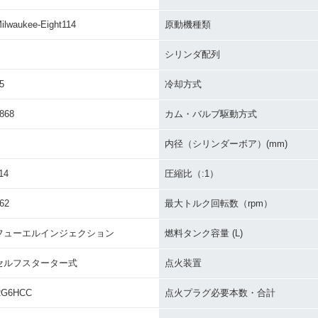
ilwaukee-Eight114
原動機種類
シリンダ配列
5
冷却方式
868
カム・バルブ駆動方式
内径（シリンダーボア）(mm)
14
圧縮比（:1）
62
最大トルク回転数（rpm）
フューエルインジェクション
燃料タンク容量 (L)
セルフスターター式
点火装置
RG6HCC
点火プラグ必要本数・合計