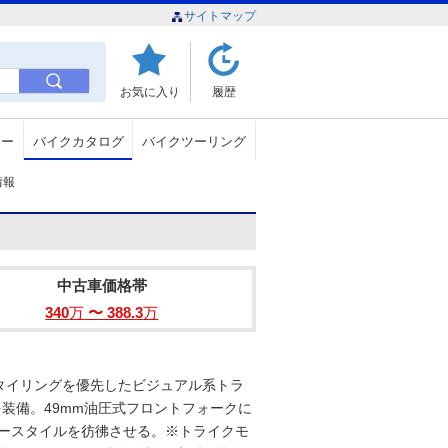
サイトマップ
お気に入り
履歴
ュー
バイクカタログ
バイクツーリング
情報
中古車価格帯
340
万
〜 388.3
万
タイリングを優先したビジュアル系トラ
を装備。49mm油圧式フロントフォークに
パースタイルを彷彿させる。※トライクモ