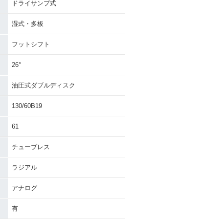
ドライサンプ式
湿式・多板
フットシフト
26°
油圧式ダブルディスク
130/60B19
61
チューブレス
ラジアル
アナログ
有