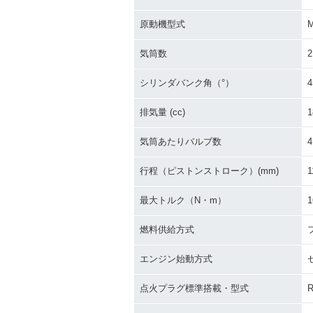
原動機型式
M
気筒数
2
シリンダバンク角（°）
4
排気量 (cc)
1
気筒あたりバルブ数
4
行程（ピストンストローク）(mm)
1
最大トルク（N・m）
1
燃料供給方式
エンジン始動方式
点火プラグ標準搭載・型式