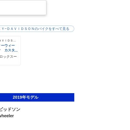
ＥＹ−ＤＡＶＩＤＳＯＮのバイクをすべて見る
ＨＡＲＬＥＹ−ＤＡＶＩＤＳＯＮ
リーウィー
ク カスタ
備
−ロックスー
2019年モデル
ビッドソン
heeler