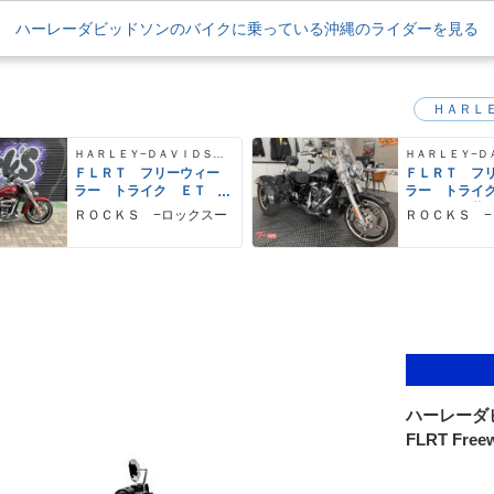
ハーレーダビッドソンのバイクに乗っている沖縄のライダーを見る
ＨＡＲＬ
ＨＡＲＬＥＹ−ＤＡＶＩＤＳＯＮ
ＦＬＲＴ フリーウィー
ＦＬＲＴ フ
ラー トライク ＥＴ
ラー トライ
Ｃ バックレスト
ム ＥＴＣ装
ＲＯＣＫＳ −ロックスー
ＲＯＣＫＳ 
ハーレーダ
FLRT Freew