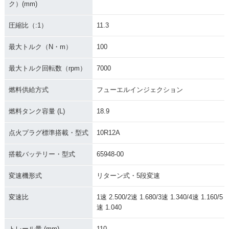
ク）(mm)
圧縮比（:1）
11.3
最大トルク（N・m）
100
最大トルク回転数（rpm）
7000
燃料供給方式
フューエルインジェクション
燃料タンク容量 (L)
18.9
点火プラグ標準搭載・型式
10R12A
搭載バッテリー・型式
65948-00
変速機形式
リターン式・5段変速
変速比
1速 2.500/2速 1.680/3速 1.340/4速 1.160/5
速 1.040
トレール量 (mm)
110