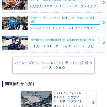
たなさん:ＣＶＯ ＦＸＳＢＳＥ２ ブレイクアウト(ハーレーダビッドソン)
沖縄チャリティーランFINAL（2019年6月30日開
催）
ジャンさんさん:ＦＬＨＸ ストリートグライド(ハーレーダビッドソン)
道の駅ゆいゆい国頭撮影会（2019年5月26日開催）
一さん:ＦＸＤＬ ローライダー(ハーレーダビッドソン)
ハーレーダビッドソンのバイクに乗っている沖縄の
ライダーを見る
関連物件から探す
ＨＡＲＬＥＹ−ＤＡＶＩＤＳＯＮ
ＦＬＳＢ ソフテイ
ル スポーツグライド
Ｈａｒｌｅｙ−Ｄａｖｉ