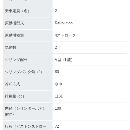
乗車定員（名）
2
原動機型式
Revolution
原動機種類
4ストローク
気筒数
2
シリンダ配列
V型（L型）
シリンダバンク角（°）
60
冷却方式
水冷
排気量 (cc)
1131
内径（シリンダーボア）
100
(mm)
行程（ピストンストロー
72