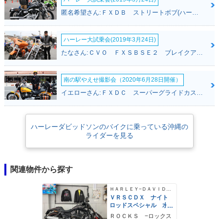
匿名希望さん:ＦＸＤＢ ストリートボブ(ハーレーダビッドソン)
ハーレー大試乗会(2019年3月24日)
たなさん:ＣＶＯ ＦＸＳＢＳＥ２ ブレイクアウト(ハーレーダビッドソン)
南の駅やえせ撮影会（2020年6月28日開催）
イエローさん:ＦＸＤＣ スーパーグライドカスタム(ハーレーダビッドソン)
ハーレーダビッドソンのバイクに乗っている沖縄の
ライダーを見る
関連物件から探す
ＨＡＲＬＥＹ−ＤＡＶＩＤＳＯＮ
ＶＲＳＣＤＸ ナイト
ロッドスペシャル 水
冷エンジン
ＲＯＣＫＳ −ロックス