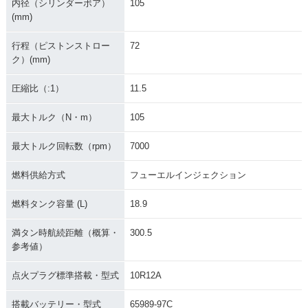
内径（シリンダーボア）
105
(mm)
行程（ピストンストロー
72
ク）(mm)
圧縮比（:1）
11.5
最大トルク（N・m）
105
最大トルク回転数（rpm）
7000
燃料供給方式
フューエルインジェクション
燃料タンク容量 (L)
18.9
満タン時航続距離（概算・
300.5
参考値）
点火プラグ標準搭載・型式
10R12A
搭載バッテリー・型式
65989-97C