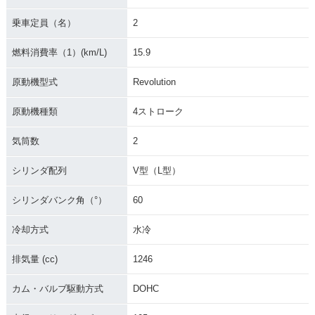
2008年 VRSCDX N
2009年 VRSCDX N
2007年 VRSCDX N
ight Rod Special
ight Rod Special
ight Rod Special
乗車定員（名）
2
燃料消費率（1）(km/L)
15.9
原動機型式
Revolution
原動機種類
4ストローク
気筒数
2
シリンダ配列
V型（L型）
シリンダバンク角（°）
60
冷却方式
水冷
排気量 (cc)
1246
カム・バルブ駆動方式
DOHC