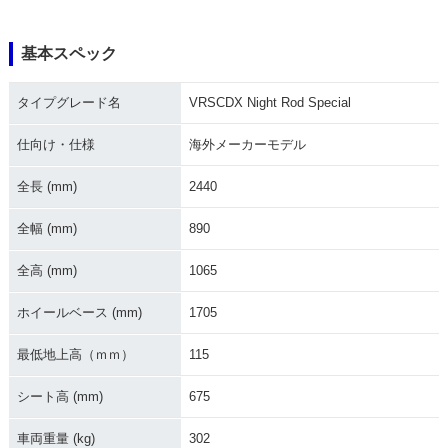
基本スペック
2014年 VRSCDX N
2013年 VRSCDX N
2012年 VRSCDX N
タイプグレード名
VRSCDX Night Rod Special
ight Rod Special
ight Rod Special・
ight Rod Special・
カラーチェンジ
カラーチェンジ
仕向け・仕様
海外メーカーモデル
全長 (mm)
2440
全幅 (mm)
890
全高 (mm)
1065
2012年 VRSCDX V-
2011年 VRSCDX N
2010年 VRSCDX N
Rod 10th Annivers
ight Rod Special
ight Rod Special
ary Edidion
ホイールベース (mm)
1705
最低地上高（ｍｍ）
115
シート高 (mm)
675
車両重量 (kg)
302