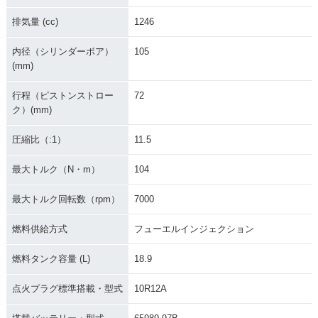
排気量 (cc)
1246
内径（シリンダーボア）
105
(mm)
行程（ピストンストロー
72
ク）(mm)
圧縮比（:1）
11.5
最大トルク（N・m）
104
最大トルク回転数（rpm）
7000
燃料供給方式
フューエルインジェクション
燃料タンク容量 (L)
18.9
点火プラグ標準搭載・型式
10R12A