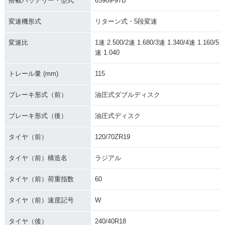
搭載バッテリー・型式
65989-97B
変速機形式
リターン式・5段変速
変速比
1速 2.500/2速 1.680/3速 1.340/4速 1.160/5
速 1.040
トレール量 (mm)
115
ブレーキ形式（前）
油圧式ダブルディスク
ブレーキ形式（後）
油圧式ディスク
タイヤ（前）
120/70ZR19
タイヤ（前）構造名
ラジアル
タイヤ（前）荷重指数
60
タイヤ（前）速度記号
W
タイヤ（後）
240/40R18