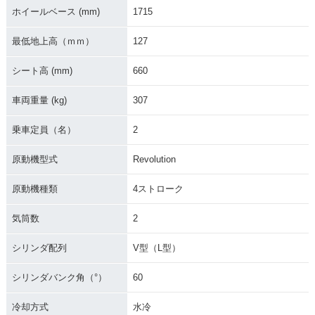
ホイールベース (mm)
1715
最低地上高（ｍｍ）
127
シート高 (mm)
660
車両重量 (kg)
307
乗車定員（名）
2
原動機型式
Revolution
原動機種類
4ストローク
気筒数
2
シリンダ配列
V型（L型）
シリンダバンク角（°）
60
冷却方式
水冷