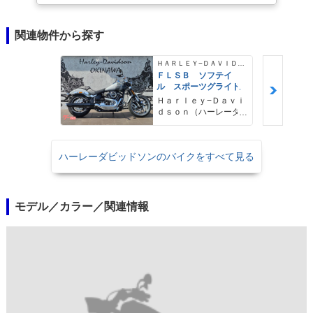
関連物件から探す
ＨＡＲＬＥＹ−ＤＡＶＩＤＳＯＮ
ＦＬＳＢ ソフテイ
ル スポーツグライド
Ｈａｒｌｅｙ−Ｄａｖｉ
ｄｓｏｎ（ハーレーダ
ビッドソン）沖縄
ハーレーダビッドソンのバイクをすべて見る
モデル／カラー／関連情報