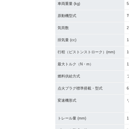
車両重量 (kg)
5
原動機型式
T
気筒数
2
排気量 (cc)
1
行程（ピストンストローク）(mm)
1
最大トルク（N・m）
1
燃料供給方式
点火プラグ標準搭載・型式
6
変速機形式
トレール量 (mm)
1