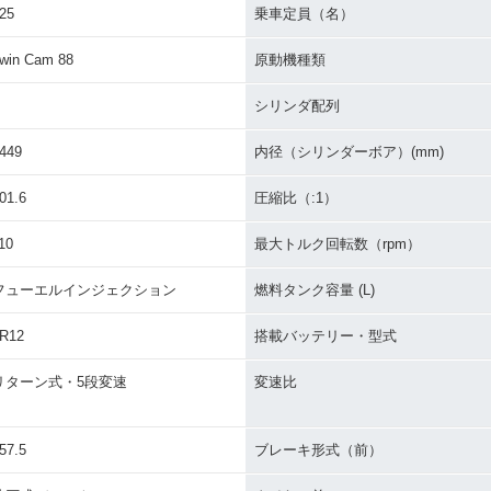
25
乗車定員（名）
win Cam 88
原動機種類
シリンダ配列
449
内径（シリンダーボア）(mm)
01.6
圧縮比（:1）
10
最大トルク回転数（rpm）
フューエルインジェクション
燃料タンク容量 (L)
R12
搭載バッテリー・型式
リターン式・5段変速
変速比
57.5
ブレーキ形式（前）