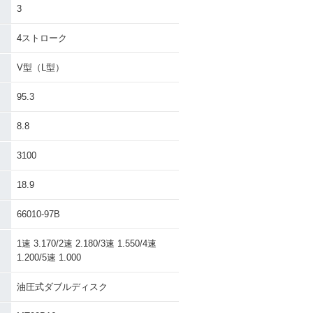
3
4ストローク
V型（L型）
95.3
8.8
3100
18.9
66010-97B
1速 3.170/2速 2.180/3速 1.550/4速
1.200/5速 1.000
油圧式ダブルディスク