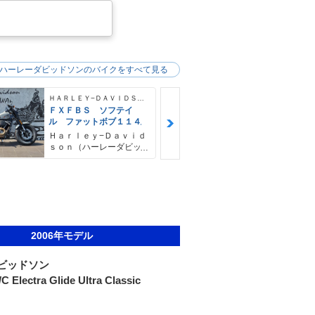
ハーレーダビッドソンのバイクをすべて見る
ＨＡＲＬＥＹ−ＤＡＶＩＤＳＯＮ
ＦＸＦＢＳ ソフテイ
ＦＸＦＢＳ 
ル ファットボブ１１４
ル ファット
４ デタッチ
Ｈａｒｌｅｙ−Ｄａｖｉｄ
Ｈａｒｌｅｙ
シーバー＆キ
ｓｏｎ（ハーレーダビッ
ｓｏｎ（ハー
ドソン）沖縄
ドソン）沖縄
2006年モデル
ビッドソン
 Electra Glide Ultra Classic