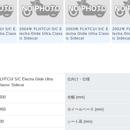
I S/C E
2004年 FLHTCUI S/C E
2003年 FLHTCUI S/C E
2002年 F
ltra Class
lectra Glide Ultra Class
lectra Glide Ultra Class
lectra Gl
ic Sidecar
ic Sidecar
ic Sideca
LHTCUI S/C Electra Glide Ultra
仕向け・仕様
lassic Sidecar
500
全幅 (mm)
450
ホイールベース (mm)
30
シート高 (mm)