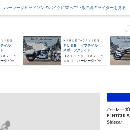
ハーレーダビッドソンのバイクに乗っている沖縄のライダーを見る
ＨＡＲＬＥＹ−ＤＡＶＩＤＳＯＮ
ＨＡＲＬＥＹ−ＤＡＶＩＤＳＯＮ
フテイル
ＦＬＳＢ ソフテイル
イド
スポーツグライド
Ｄａｖｉｄ
Ｈａｒｌｅｙ−Ｄａｖｉｄ
レーダビッ
ｓｏｎ（ハーレーダビッ
ドソン）沖縄
ハーレーダ
FLHTCUI S/C
Sidecar