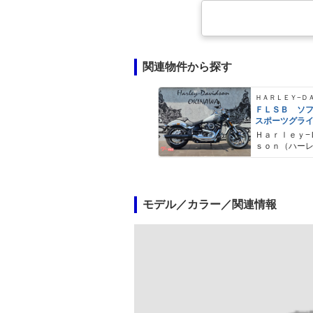
関連物件から探す
ＦＬＳＢ ソ
スポーツグラ
Ｈａｒｌｅｙ−
ｓｏｎ（ハー
ドソン）沖縄
モデル／カラー／関連情報