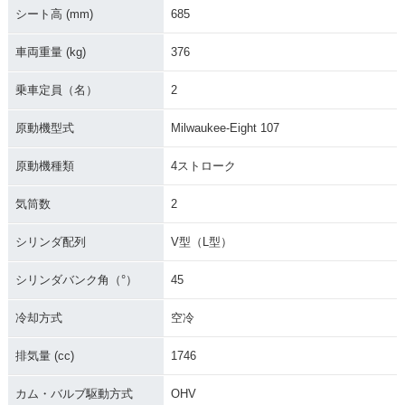
シート高 (mm)
685
車両重量 (kg)
376
乗車定員（名）
2
原動機型式
Milwaukee-Eight 107
原動機種類
4ストローク
気筒数
2
シリンダ配列
V型（L型）
シリンダバンク角（°）
45
冷却方式
空冷
排気量 (cc)
1746
カム・バルブ駆動方式
OHV