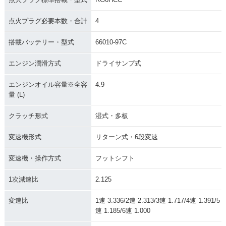
点火プラグ必要本数・合計
4
搭載バッテリー・型式
66010-97C
エンジン潤滑方式
ドライサンプ式
エンジンオイル容量※全容
4.9
量 (L)
クラッチ形式
湿式・多板
変速機形式
リターン式・6段変速
変速機・操作方式
フットシフト
1次減速比
2.125
変速比
1速 3.336/2速 2.313/3速 1.717/4速 1.391/5
速 1.185/6速 1.000