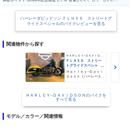
ハーレーダビッドソン ＦＬＨＸＳ ストリートグ
ライドスペシャルのバイクレビューを見る
関連物件から探す
ＨＡＲＬＥＹ−ＤＡＶＩＤＳＯＮ
ＦＬＨＸＳ ストリー
トグライドスペシャ
ル ＡＢＳ クルーズ
Ｈａｒｌｅｙ−Ｄａｖｉ
コントロール セキュ
ｄｓｏｎ（ハーレーダ
リティーシステム標準
ビッドソン）沖縄
装備
ＨＡＲＬＥＹ−ＤＡＶＩＤＳＯＮのバイクを
すべて見る
モデル／カラー／関連情報