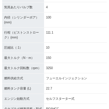
気筒あたりバルブ数
4
内径（シリンダーボア）
100
(mm)
行程（ピストンストロー
111.1
ク）(mm)
圧縮比（:1）
10
最大トルク（N・m）
150
最大トルク回転数（rpm）
3250
燃料供給方式
フューエルインジェクション
燃料タンク容量 (L)
22.7
エンジン始動方式
セルフスターター式
点火プラグ標準搭載・型式
RG6HCC