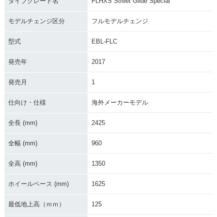
タイプグレード名
FLHXS Street Glide Special
2018年 FLHXS Stre
2017年 FLHXS Stre
2016年 FLHXS Stre
et Glide Special
et Glide Special・
et Glide Special・
フルモデルチェンジ
カラーチェンジ
モデルチェンジ区分
フルモデルチェンジ
型式
EBL-FLC
発売年
2017
発売月
1
2015年 FLHXS Stre
et Glide Special・
仕向け・仕様
海外メーカーモデル
新登場
全長 (mm)
2425
全幅 (mm)
960
全高 (mm)
1350
ホイールベース (mm)
1625
最低地上高（ｍｍ）
125