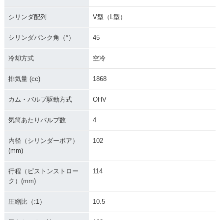
シリンダ配列
V型（L型）
シリンダバンク角（°）
45
冷却方式
空冷
排気量 (cc)
1868
カム・バルブ駆動方式
OHV
気筒あたりバルブ数
4
内径（シリンダーボア）
102
(mm)
行程（ピストンストロー
114
ク）(mm)
圧縮比（:1）
10.5