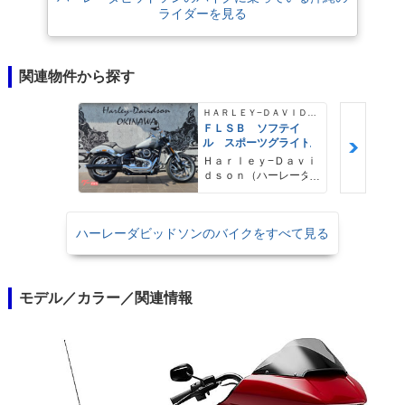
ライダーを見る
関連物件から探す
ＨＡＲＬＥＹ−ＤＡＶＩＤＳＯＮ
ＦＬＳＢ ソフテイ
ル スポーツグライド
Ｈａｒｌｅｙ−Ｄａｖｉ
ｄｓｏｎ（ハーレーダ
ビッドソン）沖縄
ハーレーダビッドソンのバイクをすべて見る
モデル／カラー／関連情報