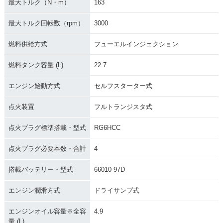
最大トルク（N・m）
163
最大トルク回転数（rpm）
3000
燃料供給方式
フューエルインジェクション
燃料タンク容量 (L)
22.7
エンジン始動方式
セルフスターター式
点火装置
フルトランジスタ式
点火プラグ標準搭載・型式
RG6HCC
点火プラグ必要本数・合計
4
搭載バッテリー・型式
66010-97D
エンジン潤滑方式
ドライサンプ式
エンジンオイル容量※全容
4.9
量 (L)