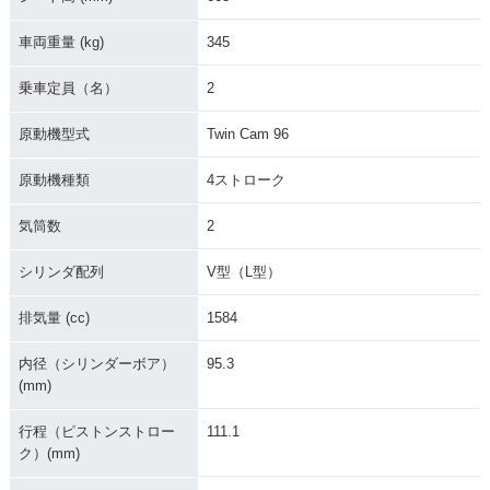
車両重量 (kg)
345
乗車定員（名）
2
原動機型式
Twin Cam 96
原動機種類
4ストローク
気筒数
2
シリンダ配列
V型（L型）
排気量 (cc)
1584
内径（シリンダーボア）
95.3
(mm)
行程（ピストンストロー
111.1
ク）(mm)