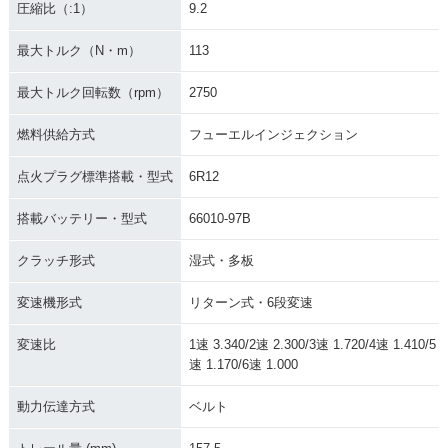
圧縮比（:1）
9.2
最大トルク（N・m）
113
最大トルク回転数（rpm）
2750
燃料供給方式
フューエルインジェクション
点火プラグ標準搭載・型式
6R12
搭載バッテリー・型式
66010-97B
クラッチ形式
湿式・多板
変速機形式
リターン式・6段変速
変速比
1速 3.340/2速 2.300/3速 1.720/4速 1.410/5
速 1.170/6速 1.000
動力伝達方式
ベルト