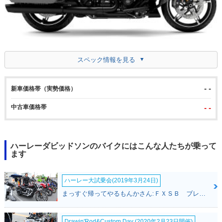
スペック情報を見る
- -
新車価格帯（実勢価格）
中古車価格帯
- -
ハーレーダビッドソンのバイクにはこんな人たちが乗って
ます
ハーレー大試乗会(2019年3月24日)
まっすぐ帰ってやるもんかさん:ＦＸＳＢ ブレイクアウト(ハーレーダビッドソン)
Drawin'Rod&Custom Day (2020年2月23日開催)