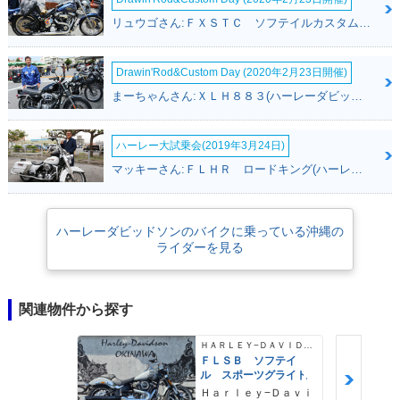
リュウゴさん:ＦＸＳＴＣ ソフテイルカスタム(ハーレーダビッドソン)
Drawin'Rod&Custom Day (2020年2月23日開催)
まーちゃんさん:ＸＬＨ８８３(ハーレーダビッドソン)
ハーレー大試乗会(2019年3月24日)
マッキーさん:ＦＬＨＲ ロードキング(ハーレーダビッドソン)
ハーレーダビッドソンのバイクに乗っている沖縄の
ライダーを見る
関連物件から探す
ＨＡＲＬＥＹ−ＤＡＶＩＤＳＯＮ
ＦＬＳＢ ソフテイ
ル スポーツグライド
Ｈａｒｌｅｙ−Ｄａｖｉ