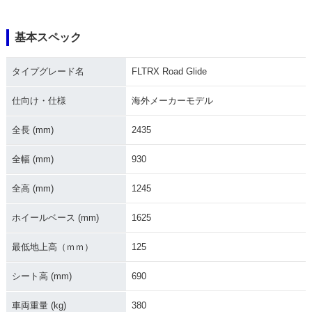
基本スペック
2013年 FLTRX103
2012年 FLTRX103
2018年 FLTRX Roa
タイプグレード名
FLTRX Road Glide
Road Glide・カラ
Road Glide・カラ
d Glide
ーチェンジ
ーチェンジ
仕向け・仕様
海外メーカーモデル
全長 (mm)
2435
全幅 (mm)
930
全高 (mm)
1245
2011年 FLTRX Roa
2010年 FLTRX Roa
d Glide
d Glide
ホイールベース (mm)
1625
最低地上高（ｍｍ）
125
シート高 (mm)
690
車両重量 (kg)
380