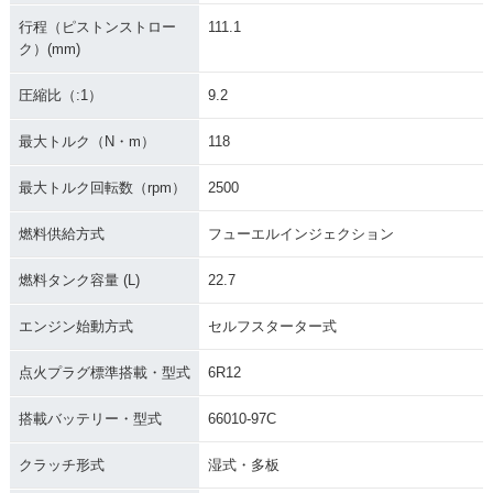
行程（ピストンストロー
111.1
ク）(mm)
圧縮比（:1）
9.2
最大トルク（N・m）
118
最大トルク回転数（rpm）
2500
燃料供給方式
フューエルインジェクション
燃料タンク容量 (L)
22.7
エンジン始動方式
セルフスターター式
点火プラグ標準搭載・型式
6R12
搭載バッテリー・型式
66010-97C
クラッチ形式
湿式・多板