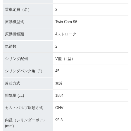
乗車定員（名）
2
原動機型式
Twin Cam 96
原動機種類
4ストローク
気筒数
2
シリンダ配列
V型（L型）
シリンダバンク角（°）
45
冷却方式
空冷
排気量 (cc)
1584
カム・バルブ駆動方式
OHV
内径（シリンダーボア）
95.3
(mm)