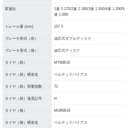
変速比
1速 3.170/2速 2.180/3速 1.550/4速 1.200/5
速 1.000
トレール量 (mm)
157.5
ブレーキ形式（前）
油圧式ダブルディスク
2000年 FLHRI Roa
2000年 FLHR Road
1999年 FLHR Road
d King
King
King
ブレーキ形式（後）
油圧式ディスク
タイヤ（前）
MT90B16
タイヤ（前）構造名
ベルテッドバイアス
タイヤ（前）荷重指数
72
1998年 FLHRI Roa
1998年 FLHR Road
1997年 FLHRI Roa
d King
King
d King
タイヤ（前）速度記号
H
タイヤ（後）
MU85B16
タイヤ（後）構造名
ベルテッドバイアス