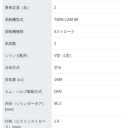
2011年 FLHR Road
2012年 FLHR Road
2011年 FLHRC Ro
King
King・カラーチェン
ad King Classic・
乗車定員（名）
2
ジ
カラーチェンジ
原動機型式
TWIN CAM 88
原動機種類
4ストローク
気筒数
2
2010年 FLHR Road
2009年 FLHRC Ro
2010年 FLHRC Ro
シリンダ配列
V型（L型）
King
ad King Classic
ad King Classic・
カラーチェンジ
冷却方式
空冷
排気量 (cc)
1449
カム・バルブ駆動方式
OHV
内径（シリンダーボア）
95.3
2009年 FLHR Road
2008年 FLHR Road
2008年 FLHRC Ro
(mm)
King
King
ad King Classic
行程（ピストンストロー
1.6
ク）(mm)