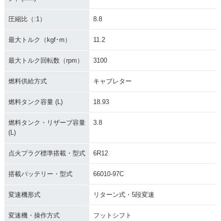
圧縮比（:1）
8.8
最大トルク（kgf･m）
11.2
2006年 FLHR Road
2007年 FLHRC Ro
2007年 FLHR Road
King
ad King Classic
King
最大トルク回転数（rpm）
3100
燃料供給方式
キャブレター
燃料タンク容量 (L)
18.93
燃料タンク・リザーブ容量
3.8
2005年 FLHR Road
2004年 FLHR Road
2003年 FLHR Road
(L)
King
King
King
点火プラグ標準搭載・型式
6R12
搭載バッテリー・型式
66010-97C
変速機形式
リターン式・5段変速
2002年 FLHR Road
2001年 FLHRI Roa
2001年 FLHR Road
変速機・操作方式
フットシフト
King
d King
King