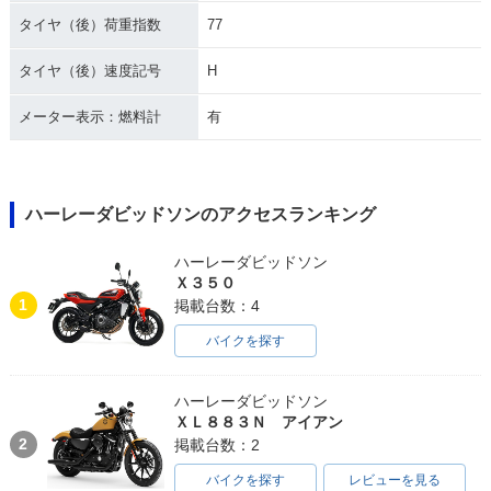
タイヤ（後）荷重指数
77
1997年 FLHR Road
1996年 FLHRI Roa
1996年 FLHR Road
King
d King
King
タイヤ（後）速度記号
H
メーター表示：燃料計
有
ハーレーダビッドソンのアクセスランキング
1995年 FLHR Road
1994年 FLHR Road
King
King
ハーレーダビッドソン
Ｘ３５０
1
掲載台数：4
バイクを探す
ハーレーダビッドソン
ＸＬ８８３Ｎ アイアン
2
掲載台数：2
バイクを探す
レビューを見る