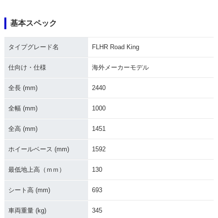
基本スペック
2017年 FLHR Road
2016年 FLHR Road
2015年 FLHRC Ro
King・フルモデルチ
King・マイナーチェ
ad King Classic・
タイプグレード名
FLHR Road King
ェンジ
ンジ
カラーチェンジ
仕向け・仕様
海外メーカーモデル
全長 (mm)
2440
全幅 (mm)
1000
2014年 FLHRC Ro
2013年 FLHR Road
2013年 FLHR Road
全高 (mm)
1451
ad King Classic・
King 110th Anniver
King・カラーチェン
その他
sary Edition・カラ
ジ
ーチェンジ
ホイールベース (mm)
1592
最低地上高（ｍｍ）
130
シート高 (mm)
693
車両重量 (kg)
345