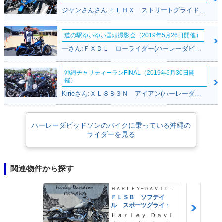
ジャンさんさん:ＦＬＨＸ ストリートグライド(ハーレーダビッドソン)
道の駅ゆいゆい国頭撮影会（2019年5月26日開催）
一さん:ＦＸＤＬ ローライダー(ハーレーダビッドソン)
沖縄チャリティーランFINAL（2019年6月30日開
催）
Kirieさん:ＸＬ８８３Ｎ アイアン(ハーレーダビッドソン)
ハーレーダビッドソンのバイクに乗っている沖縄の
ライダーを見る
関連物件から探す
ＨＡＲＬＥＹ−ＤＡＶＩＤＳＯＮ
ＦＬＳＢ ソフテイ
ル スポーツグライド
Ｈａｒｌｅｙ−Ｄａｖｉ