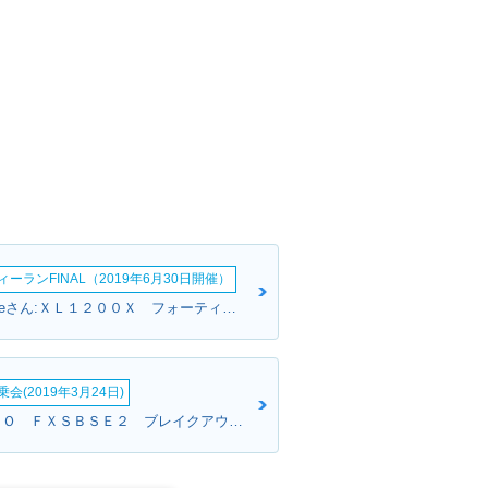
ーランFINAL（2019年6月30日開催）
Maserati Milkeさん:ＸＬ１２００Ｘ フォーティエイト(ハーレーダビッドソン)
会(2019年3月24日)
たなさん:ＣＶＯ ＦＸＳＢＳＥ２ ブレイクアウト(ハーレーダビッドソン)