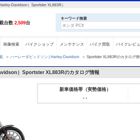
avidson）Sportster XL883R）
キーワード検索
載台数
2,509
台
画像検索
バイクショップ
メンテナンス
バイク買取
バイクレビ
一覧
＞
ハーレーダビッドソン | Harley-Davidson
＞
Sportster XL883Rのカタログ
idson）Sportster XL883Rのカタログ情報
新車価格帯（実勢価格）
- -