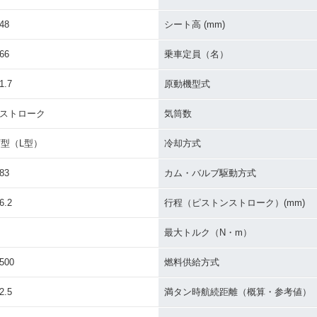
48
シート高 (mm)
66
乗車定員（名）
1.7
原動機型式
4ストローク
気筒数
V型（L型）
冷却方式
83
カム・バルブ駆動方式
6.2
行程（ピストンストローク）(mm)
最大トルク（N・m）
500
燃料供給方式
2.5
満タン時航続距離（概算・参考値）