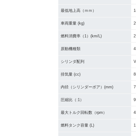
最低地上高（ｍｍ）
1
車両重量 (kg)
2
燃料消費率（1）(km/L)
2
原動機種類
シリンダ配列
排気量 (cc)
8
内径（シリンダーボア）(mm)
7
圧縮比（:1）
9
最大トルク回転数（rpm）
4
燃料タンク容量 (L)
1