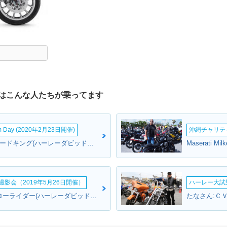
はこんな人たちが乗ってます
om Day (2020年2月23日開催)
沖縄チャリティ
jrさん:ＦＬＨＲ ロードキング(ハーレーダビッドソン)
影会（2019年5月26日開催）
ハーレー大試乗
一さん:ＦＸＤＬ ローライダー(ハーレーダビッドソン)