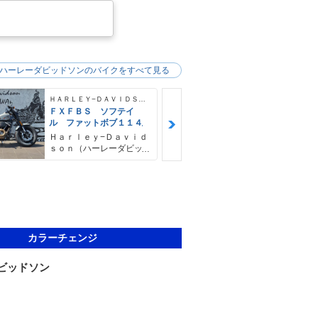
ハーレーダビッドソンのバイクをすべて見る
ＨＡＲＬＥＹ−ＤＡＶＩＤＳＯＮ
ＦＸＦＢＳ ソフテイ
ＦＸＦＢＳ 
ル ファットボブ１１４
ル ファット
４ デタッチ
Ｈａｒｌｅｙ−Ｄａｖｉｄ
Ｈａｒｌｅｙ
シーバー＆キ
ｓｏｎ（ハーレーダビッ
ｓｏｎ（ハー
ドソン）沖縄
ドソン）沖縄
カラーチェンジ
ビッドソン