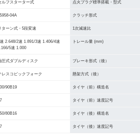
セルフスターター式
点火プラグ標準搭載・型式
5958-04A
クラッチ形式
リターン式・5段変速
1次減速比
速 2.648/2速 1.891/3速 1.406/4速
トレール量 (mm)
.166/5速 1.000
油圧式ダブルディスク
ブレーキ形式（後）
テレスコピックフォーク
懸架方式（後）
00/90B19
タイヤ（前）構造名
7
タイヤ（前）速度記号
50/80B16
タイヤ（後）構造名
7
タイヤ（後）速度記号