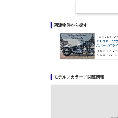
関連物件から探す
ＦＬＳＢ ソ
スポーツグラ
Ｈａｒｌｅｙ−
ｓｏｎ（ハー
ドソン）沖縄
モデル／カラー／関連情報