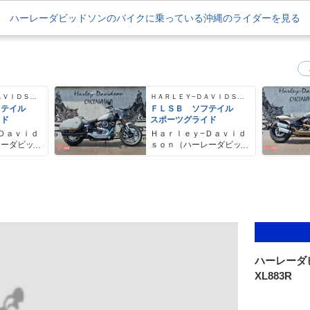
ハーレーダビッドソンのバイクに乗っている沖縄のライダーを見る
ＨＡＲＬＥＹ−ＤＡＶＩＤＳＯＮ
ＨＡＲＬＥＹ−ＤＡＶＩＤＳＯＮ
フテイル
ＦＬＳＢ ソフテイル
イド
スポーツグライド
Ｄａｖｉｄ
Ｈａｒｌｅｙ−Ｄａｖｉｄ
レーダビッ
ｓｏｎ（ハーレーダビッ
ドソン）沖縄
ハーレーダ
XL883R