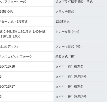
セルフスターター式
点火プラグ標準搭載・型式
5958-04A
クラッチ形式
リターン式・5段変速
1次減速比
速 2.648/2速 1.891/3速 1.406/4速
トレール量 (mm)
.116/5速 1.000
油圧式ディスク
ブレーキ形式（後）
テレスコピックフォーク
懸架方式（後）
20/70ZR18
タイヤ（前）構造名
9
タイヤ（前）速度記号
50/70ZR17
タイヤ（後）構造名
9
タイヤ（後）速度記号