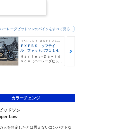
ハーレーダビッドソンのバイクをすべて見る
ＨＡＲＬＥＹ−ＤＡＶＩＤＳＯＮ
ＦＸＦＢＳ ソフテイ
ＦＸＦＢＳ 
ル ファットボブ１１４
ル ファット
４ デタッチ
Ｈａｒｌｅｙ−Ｄａｖｉｄ
Ｈａｒｌｅｙ
シーバー＆キ
ｓｏｎ（ハーレーダビッ
ｓｏｎ（ハー
ドソン）沖縄
ドソン）沖縄
カラーチェンジ
ビッドソン
uper Low
カ人を想定したとは思えないコンパクトな