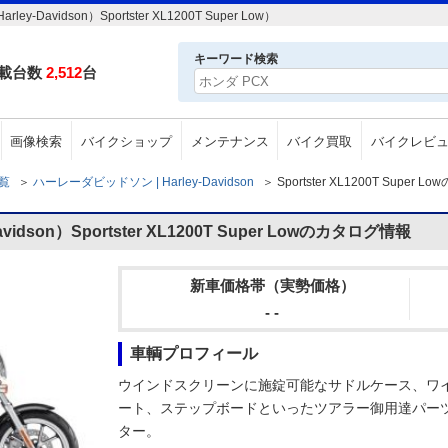
idson）Sportster XL1200T Super Low）
キーワード検索
載台数
2,512
台
画像検索
バイクショップ
メンテナンス
バイク買取
バイクレビ
一覧
＞
ハーレーダビッドソン | Harley-Davidson
＞
Sportster XL1200T Super
dson）Sportster XL1200T Super Lowのカタログ情報
新車価格帯（実勢価格）
- -
車輌プロフィール
ウインドスクリーンに施錠可能なサドルケース、ワ
ート、ステップボードといったツアラー御用達パー
ター。