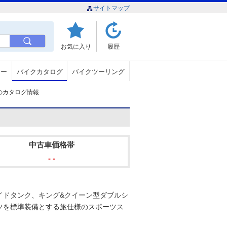
サイトマップ
お気に入り
履歴
ュー
バイクカタログ
バイクツーリング
 Lowのカタログ情報
中古車価格帯
- -
イドタンク、キング&クイーン型ダブルシ
ツを標準装備とする旅仕様のスポーツス