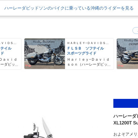
ハーレーダビッドソンのバイクに乗っている沖縄のライダーを見る
ＨＡＲＬＥＹ−ＤＡＶＩＤＳＯＮ
ＨＡＲＬＥＹ−ＤＡＶＩＤＳＯＮ
フテイル
ＦＬＳＢ ソフテイル
イド
スポーツグライド
Ｄａｖｉｄ
Ｈａｒｌｅｙ−Ｄａｖｉｄ
レーダビッ
ｓｏｎ（ハーレーダビッ
ドソン）沖縄
ハーレーダ
XL1200T S
およそアメリ