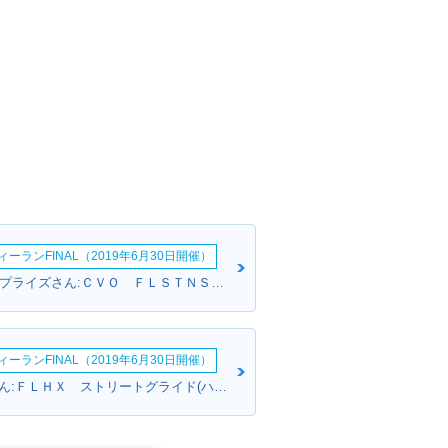
ーランFINAL（2019年6月30日開催）
USSエンタープライズさん:ＣＶＯ ＦＬＳＴＮＳＥ ソフテイルデラックス(ハーレーダビッドソン)
ーランFINAL（2019年6月30日開催）
ジャンさんさん:ＦＬＨＸ ストリートグライド(ハーレーダビッドソン)