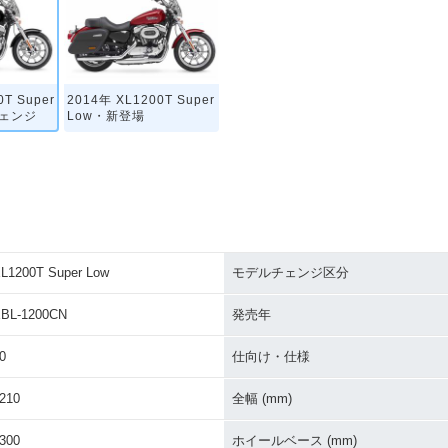
0T Super
2014年 XL1200T Super
チェンジ
Low・新登場
L1200T Super Low
モデルチェンジ区分
BL-1200CN
発売年
0
仕向け・仕様
210
全幅 (mm)
300
ホイールベース (mm)