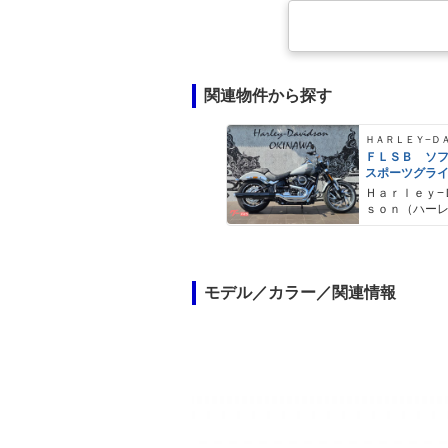
関連物件から探す
ＦＬＳＢ ソ
スポーツグラ
Ｈａｒｌｅｙ−
ｓｏｎ（ハー
ドソン）沖縄
モデル／カラー／関連情報