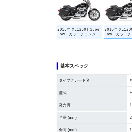
2016年 XL1200T Super
2015年 XL120
Low・カラーチェンジ
Low・カラー
基本スペック
タイプグレード名
X
型式
E
発売月
1
全長 (mm)
2
全高 (mm)
1