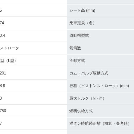
5
シート高 (mm)
74
乗車定員（名）
0.4
原動機型式
4ストローク
気筒数
V型（L型）
冷却方式
201
カム・バルブ駆動方式
8.9
行程（ピストンストローク）(mm)
0
最大トルク（N・m）
750
燃料供給方式
7
満タン時航続距離（概算・参考値）