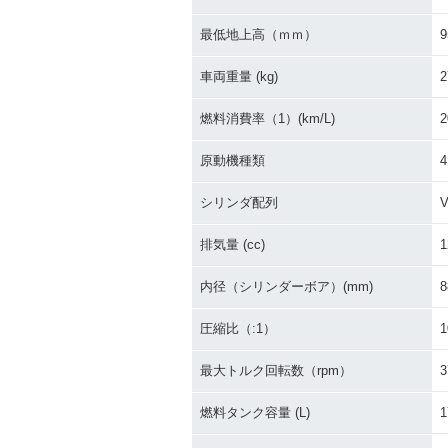
最低地上高（ｍｍ）
9
車両重量 (kg)
2
燃料消費率（1）(km/L)
2
原動機種類
シリンダ配列
排気量 (cc)
1
内径（シリンダーボア）(mm)
8
圧縮比（:1）
1
最大トルク回転数（rpm）
3
燃料タンク容量 (L)
1