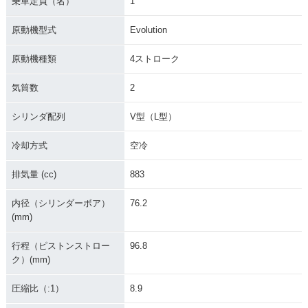
乗車定員（名）
1
1995年 XL883
1994年 XL883
1993年 XL883
原動機型式
Evolution
原動機種類
4ストローク
気筒数
2
シリンダ配列
V型（L型）
1992年 XL883
1991年 XL883
1990年 XL883
冷却方式
空冷
排気量 (cc)
883
内径（シリンダーボア）
76.2
(mm)
1987年 XL883
1986年 XL883
行程（ピストンストロー
96.8
ク）(mm)
圧縮比（:1）
8.9