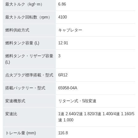
最大トルク（kgf･m）
6.86
最大トルク回転数（rpm）
4100
燃料供給方式
キャブレター
燃料タンク容量 (L)
12.91
燃料タンク・リザーブ容量
3
(L)
点火プラグ標準搭載・型式
6R12
搭載バッテリー・型式
65958-04A
変速機形式
リターン式・5段変速
変速比
1速 2.640/2速 1.820/3速 1.400/4速 1.160/5
速 1.000
トレール量 (mm)
116.8