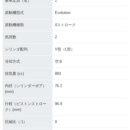
乗車定員（名）
1
1995年 XL883
1994年 XL883
1993年 XL883
原動機型式
Evolution
原動機種類
4ストローク
気筒数
2
シリンダ配列
V型（L型）
1992年 XL883
1991年 XL883
1990年 XL883
冷却方式
空冷
排気量 (cc)
883
内径（シリンダーボア）
76.2
(mm)
1987年 XL883
1986年 XL883
行程（ピストンストロー
96.8
ク）(mm)
圧縮比（:1）
9