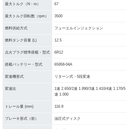
最大トルク（N・m）
67
最大トルク回転数（rpm）
3500
燃料供給方式
フューエルインジェクション
燃料タンク容量 (L)
12.5
点火プラグ標準搭載・型式
6R12
搭載バッテリー・型式
65958-04A
変速機形式
リターン式・5段変速
変速比
1速 2.650/2速 1.890/3速 1.410/4速 1.170/5
速 1.000
トレール量 (mm)
116.8
ブレーキ形式（前）
油圧式ディスク