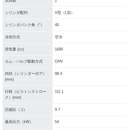
気筒数
2
シリンダ配列
V型（L型）
シリンダバンク角（°）
45
冷却方式
空冷
1997年 FXDWG Wi
1996年 FXDWG Wi
1995年 FXDWG Wi
de Glide
de Glide
de Glide
排気量 (cc)
1690
カム・バルブ駆動方式
OHV
内径（シリンダーボア）
98.4
(mm)
1994年 FXDWG Wi
1993年 FXDWG Wi
行程（ピストンストロー
111.1
de Glide
de Glide
ク）(mm)
圧縮比（:1）
9.7
最高出力（kW）
54