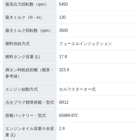
最高出力回転数（rpm）
5450
最大トルク（N・m）
130
最大トルク回転数（rpm）
3500
燃料供給方式
フューエルインジェクション
燃料タンク容量 (L)
17.8
満タン時航続距離（概算・
323.9
参考値）
エンジン始動方式
セルフスターター式
点火プラグ標準搭載・型式
6R12
搭載バッテリー・型式
65989-97C
エンジンオイル容量※全容
2.8
量 (L)