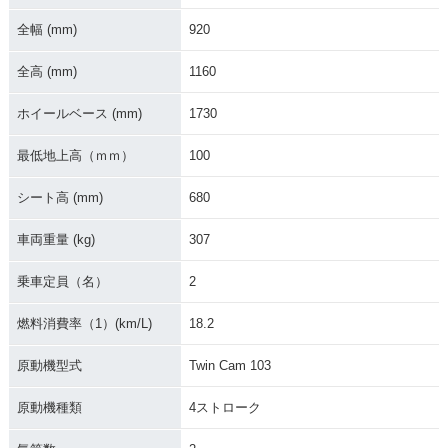
全幅 (mm)
920
全高 (mm)
1160
2006年 FXDWGI Wi
2005年 FXDWG Wi
2004年 FXDWG Wi
de Glide
de Glide
de Glide
ホイールベース (mm)
1730
最低地上高（ｍｍ）
100
シート高 (mm)
680
車両重量 (kg)
307
2003年 FXDWG Wi
2002年 FXDWG Wi
2001年 FXDWG Wi
de Glide
de Glide
de Glide
乗車定員（名）
2
燃料消費率（1）(km/L)
18.2
原動機型式
Twin Cam 103
原動機種類
4ストローク
2000年 FXDWG Wi
1999年 FXDWG Wi
1998年 FXDWG Wi
de Glide
de Glide
de Glide