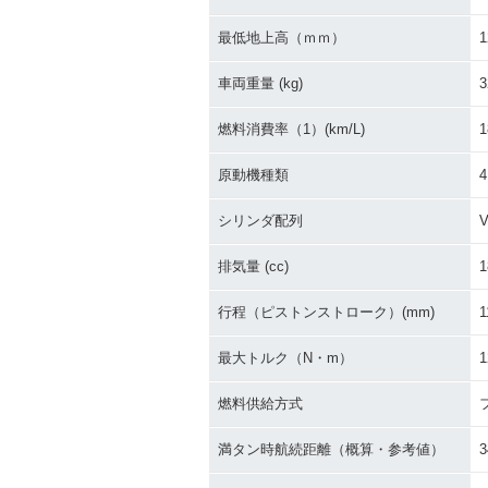
最低地上高（ｍｍ）
1
車両重量 (kg)
3
燃料消費率（1）(km/L)
1
原動機種類
シリンダ配列
排気量 (cc)
1
行程（ピストンストローク）(mm)
1
最大トルク（N・m）
1
燃料供給方式
満タン時航続距離（概算・参考値）
3