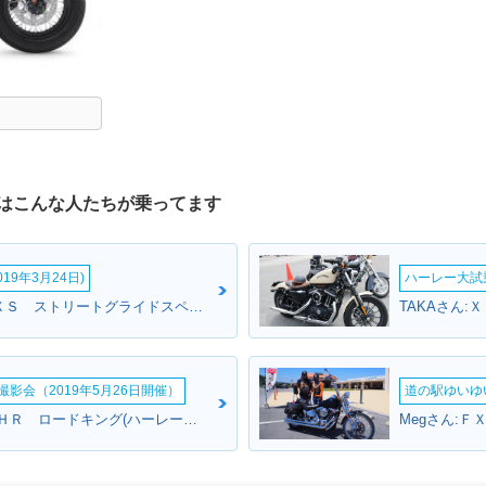
はこんな人たちが乗ってます
19年3月24日)
ハーレー大試乗
ゲンキさん:ＦＬＨＸＳ ストリートグライドスペシャル(ハーレーダビッドソン)
影会（2019年5月26日開催）
道の駅ゆいゆ
ONOSANさん:ＦＬＨＲ ロードキング(ハーレーダビッドソン)