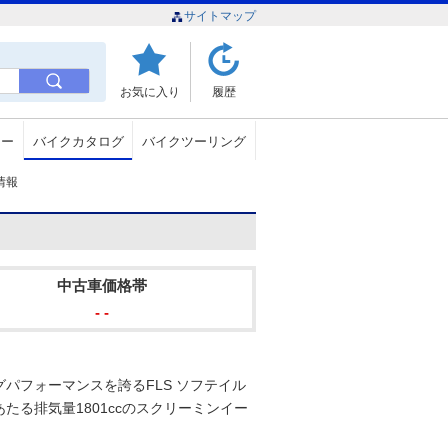
サイトマップ
お気に入り
履歴
ュー
バイクカタログ
バイクツーリング
グ情報
中古車価格帯
- -
パフォーマンスを誇るFLS ソフテイル
る排気量1801ccのスクリーミンイー