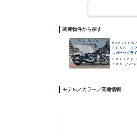
関連物件から探す
ＦＬＳＢ ソ
スポーツグラ
Ｈａｒｌｅｙ−
ｓｏｎ（ハー
ドソン）沖縄
モデル／カラー／関連情報