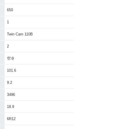
650
1
Twin Cam 110B
2
空冷
101.6
9.2
3496
18.9
6R12