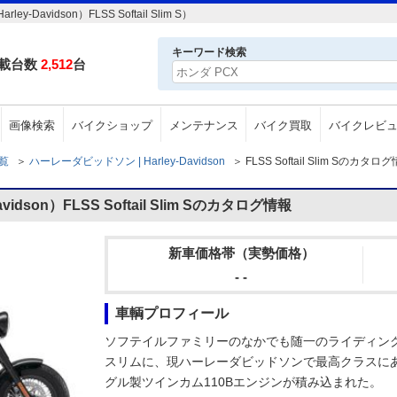
vidson）FLSS Softail Slim S）
キーワード検索
載台数
2,512
台
画像検索
バイクショップ
メンテナンス
バイク買取
バイクレビ
一覧
＞
ハーレーダビッドソン | Harley-Davidson
＞
FLSS Softail Slim Sのカタロ
dson）FLSS Softail Slim Sのカタログ情報
新車価格帯（実勢価格）
- -
車輌プロフィール
ソフテイルファミリーのなかでも随一のライディング
スリムに、現ハーレーダビッドソンで最高クラスにあた
グル製ツインカム110Bエンジンが積み込まれた。