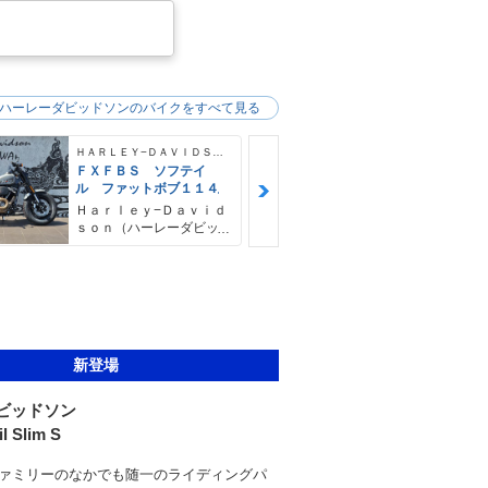
ハーレーダビッドソンのバイクをすべて見る
ＨＡＲＬＥＹ−ＤＡＶＩＤＳＯＮ
ＦＸＦＢＳ ソフテイ
ＦＸＦＢＳ 
ル ファットボブ１１４
ル ファット
４ デタッチ
Ｈａｒｌｅｙ−Ｄａｖｉｄ
Ｈａｒｌｅｙ
シーバー＆キ
ｓｏｎ（ハーレーダビッ
ｓｏｎ（ハー
ドソン）沖縄
ドソン）沖縄
新登場
ビッドソン
l Slim S
ァミリーのなかでも随一のライディングパ