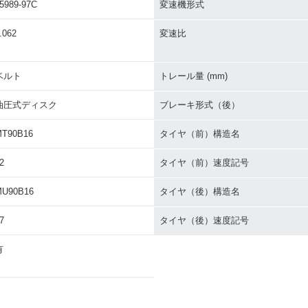
5989-97C
変速機形式
.062
変速比
ベルト
トレール量 (mm)
油圧式ディスク
ブレーキ形式（後）
T90B16
タイヤ（前）構造名
2
タイヤ（前）速度記号
MU90B16
タイヤ（後）構造名
7
タイヤ（後）速度記号
有