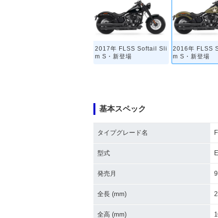
2017年 FLSS Softail Sli
2016年 FLSS So
m S・新登場
m S・新登場
基本スペック
タイプグレード名
F
型式
E
発売月
9
全長 (mm)
2
全高 (mm)
1