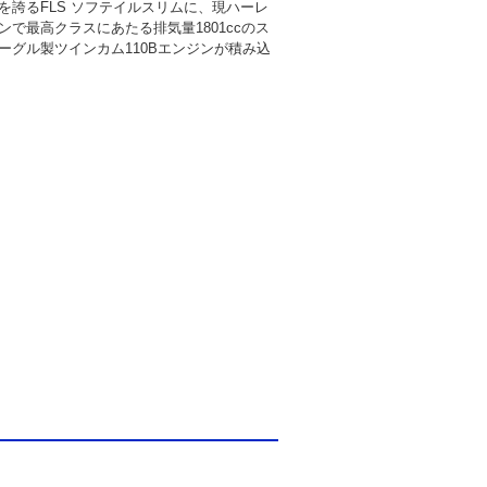
を誇るFLS ソフテイルスリムに、現ハーレ
ンで最高クラスにあたる排気量1801ccのス
ーグル製ツインカム110Bエンジンが積み込