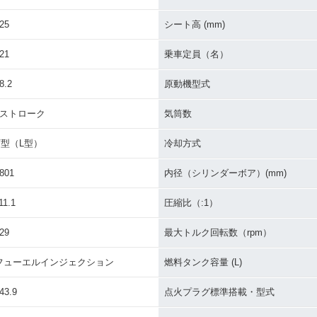
25
シート高 (mm)
21
乗車定員（名）
8.2
原動機型式
4ストローク
気筒数
V型（L型）
冷却方式
801
内径（シリンダーボア）(mm)
11.1
圧縮比（:1）
29
最大トルク回転数（rpm）
フューエルインジェクション
燃料タンク容量 (L)
43.9
点火プラグ標準搭載・型式