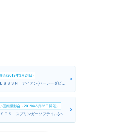
会(2019年3月24日)
TAKAさん:ＸＬ８８３Ｎ アイアン(ハーレーダビッドソン)
い国頭撮影会（2019年5月26日開催）
Megさん:ＦＸＳＴＳ スプリンガーソフテイル(ハーレーダビッドソン)