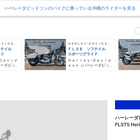
ハーレーダビッドソンのバイクに乗っている沖縄のライダーを見る
ＨＡＲＬＥＹ−ＤＡＶＩＤＳＯＮ
ＨＡＲＬＥＹ−ＤＡＶＩＤＳＯＮ
フテイル
ＦＬＳＢ ソフテイル
イド
スポーツグライド
Ｄａｖｉｄ
Ｈａｒｌｅｙ−Ｄａｖｉｄ
レーダビッ
ｓｏｎ（ハーレーダビッ
ドソン）沖縄
ハーレーダ
FLSTS Heri