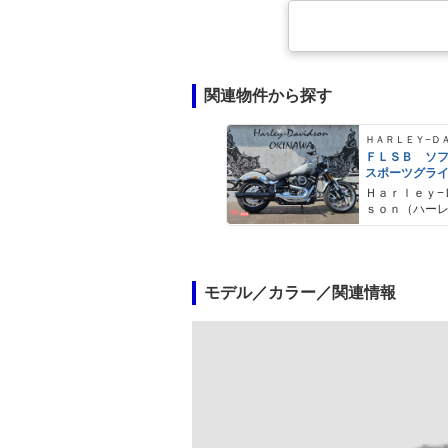
関連物件から探す
ＦＬＳＢ ソ
スポーツグラ
Ｈａｒｌｅｙ−
ｓｏｎ（ハー
ドソン）沖縄
モデル／カラー／関連情報