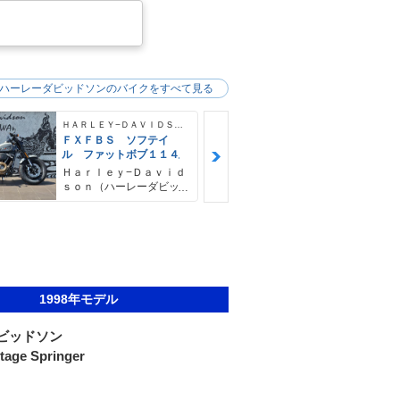
ハーレーダビッドソンのバイクをすべて見る
ＨＡＲＬＥＹ−ＤＡＶＩＤＳＯＮ
ＦＸＦＢＳ ソフテイ
ＦＸＦＢＳ 
ル ファットボブ１１４
ル ファット
４ デタッチ
Ｈａｒｌｅｙ−Ｄａｖｉｄ
Ｈａｒｌｅｙ
シーバー＆キ
ｓｏｎ（ハーレーダビッ
ｓｏｎ（ハー
ドソン）沖縄
ドソン）沖縄
1998年モデル
ビッドソン
tage Springer