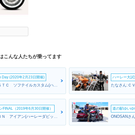
はこんな人たちが乗ってます
om Day (2020年2月23日開催)
ハーレー大試乗
リュウゴさん:ＦＸＳＴＣ ソフテイルカスタム(ハーレーダビッドソン)
INAL（2019年6月30日開催）
道の駅ゆいゆ
Kirieさん:ＸＬ８８３Ｎ アイアン(ハーレーダビッドソン)