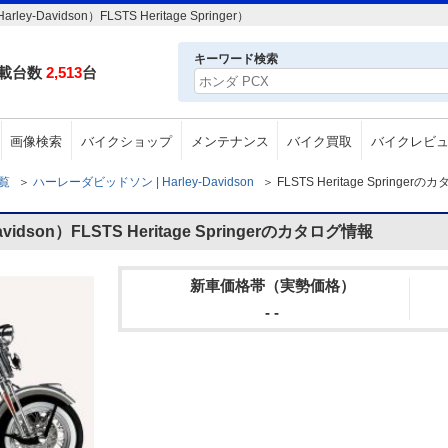
vidson）FLSTS Heritage Springer）
キーワード検索
載台数
2,513
台
画像検索
バイクショップ
メンテナンス
バイク買取
バイクレビ
一覧
＞
ハーレーダビッドソン | Harley-Davidson
＞
FLSTS Heritage Springer
dson）FLSTS Heritage Springerのカタログ情報
新車価格帯（実勢価格）
- -