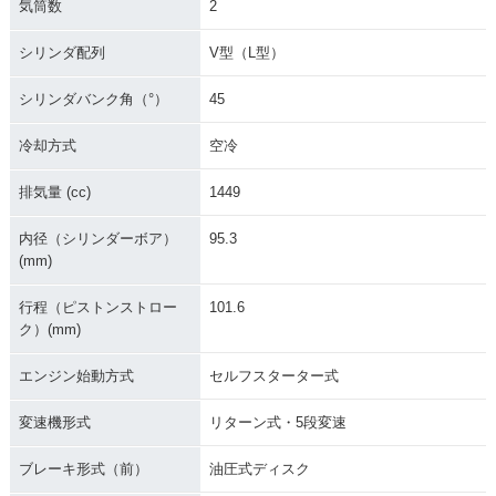
気筒数
2
2006年 FXST Softa
2005年 FXST Softa
2004年 FXST Softa
il Standard
il Standard
il Standard
シリンダ配列
V型（L型）
シリンダバンク角（°）
45
冷却方式
空冷
排気量 (cc)
1449
2001年 FXSTI Soft
2003年 FXST Softa
2002年 FXST Softa
ail Standard
il Standard
il Standard
内径（シリンダーボア）
95.3
(mm)
行程（ピストンストロー
101.6
ク）(mm)
エンジン始動方式
セルフスターター式
2001年 FXST Softa
2000年 FXST Softa
1999年 FXST Softa
il Standard
il Standard
il Standard
変速機形式
リターン式・5段変速
ブレーキ形式（前）
油圧式ディスク