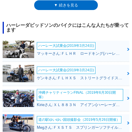
はソフテイルファミリー共通で、エンジンは、ミルウォーキーエイト107
▼ 続きを見る
を搭載。この時代、ソフテイルのエンジンは、107（1,746cc）と
114（1,868cc）だったので、そのうちの小さいほうではあったが、それ
でも大排気量Vツインであることは変わりなく、圧倒的な動力性能が与え
られていた。スタイルのコンセプトは、「シンプルなボバースタイル」と
ハーレーダビッドソンのバイクにはこんな人たちが乗って
いったところ。ミニエイプハンドル、ソロシートを備えていた。「吊る
ます
し」状態のままでも、抑えられた車両価格のぶんをカスタム用のコストに
回すにしても、それはオーナーの自由だった。
ハーレー大試乗会(2019年3月24日)
マッキーさん:ＦＬＨＲ ロードキング(ハーレーダビッドソン)
ハーレー大試乗会(2019年3月24日)
ゲンキさん:ＦＬＨＸＳ ストリートグライドスペシャル(ハーレーダビッドソン)
沖縄チャリティーランFINAL（2019年6月30日開
催）
Kirieさん:ＸＬ８８３Ｎ アイアン(ハーレーダビッドソン)
道の駅ゆいゆい国頭撮影会（2019年5月26日開催）
Megさん:ＦＸＳＴＳ スプリンガーソフテイル(ハーレーダビッドソン)