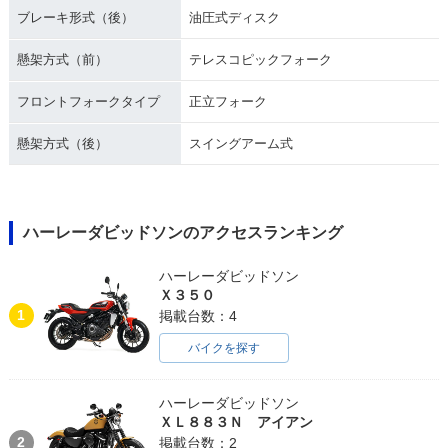
ブレーキ形式（後）
油圧式ディスク
懸架方式（前）
テレスコピックフォーク
1990年 FXST Softa
1989年 FXST Softa
1988年 FXST Softa
il Standard
il Standard
il Standard
フロントフォークタイプ
正立フォーク
懸架方式（後）
スイングアーム式
ハーレーダビッドソンのアクセスランキング
1987年 FXST Softa
1986年 FXST Softa
1985年 FXST Softa
il Standard
il Standard
il Standard
ハーレーダビッドソン
Ｘ３５０
1
掲載台数：4
バイクを探す
ハーレーダビッドソン
1984年 FXST Softa
ＸＬ８８３Ｎ アイアン
il Standard
2
掲載台数：2