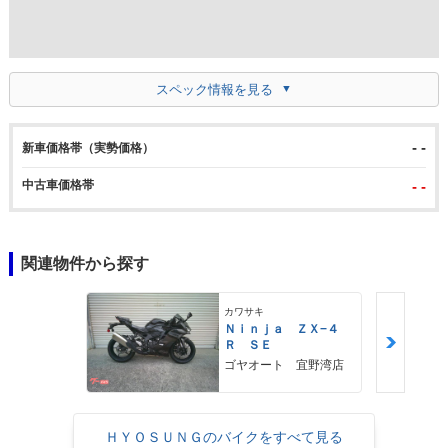
スペック情報を見る
- -
新車価格帯（実勢価格）
中古車価格帯
- -
関連物件から探す
カワサキ
Ｎｉｎｊａ ＺＸ−４
Ｒ ＳＥ
ゴヤオート 宜野湾店
ＨＹＯＳＵＮＧのバイクをすべて見る