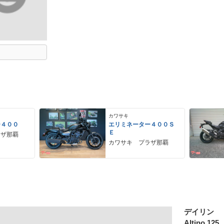
カワサキ
ー４００
エリミネーター４００Ｓ
Ｅ
ラザ那覇
カワサキ プラザ那覇
デイリン
Altino 125