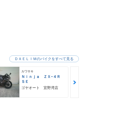
ＤＡＥＬＩＭのバイクをすべて見る
カワサキ
カワサキ
Ｎｉｎｊａ ＺＸ−４Ｒ
Ｚ９００ＲＳ
ＳＥ
カワサキ プ
ゴヤオート 宜野湾店