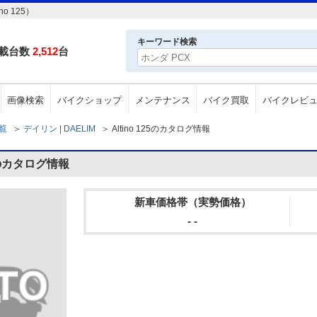
o 125）
キーワード検索
載台数
2,512
台
画像検索
バイクショップ
メンテナンス
バイク買取
バイクレビ
一覧
＞
デイリン | DAELIM
＞
Altino 125のカタログ情報
25のカタログ情報
新車価格帯（実勢価格）
- -