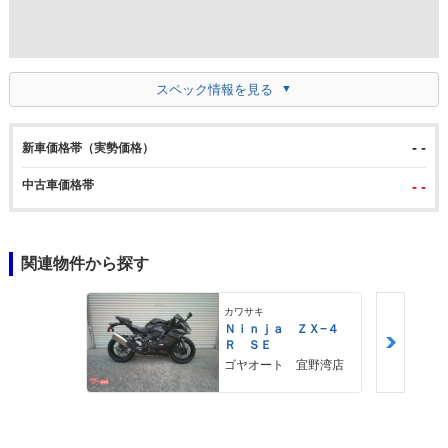
スペック情報を見る
- -
新車価格帯（実勢価格）
中古車価格帯
- -
関連物件から探す
カワサキ
Ｎｉｎｊａ ＺＸ−４
Ｒ ＳＥ
ゴヤオート 宜野湾店