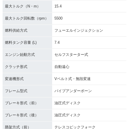
最大トルク（N・m）
15.4
最大トルク回転数（rpm）
5500
燃料供給方式
フューエルインジェクション
燃料タンク容量 (L)
7.4
エンジン始動方式
セルフスターター式
クラッチ形式
自動遠心
変速機形式
Vベルト式・無段変速
フレーム型式
パイプアンダーボーン
ブレーキ形式（前）
油圧式ディスク
ブレーキ形式（後）
油圧式ディスク
懸架方式（前）
テレスコピックフォーク