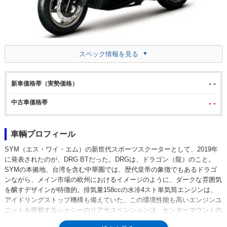
スペック情報を見る
- -
新車価格帯（実勢価格）
中古車価格帯
- -
車輌プロフィール
SYM（エス・ワイ・エム）の新世代スポーツスクーターとして、2019年
に発表されたのが、DRG BTだった。DRGは、ドラゴン（龍）のこと。
SYMの本拠地、台湾を含む中華圏では、歴代皇帝の象徴でもあるドラゴ
ンながら、メイン市場の欧州におけるイメージのように、ダークな雰囲気
を醸すデザインが特徴的。排気量158ccの水冷4スト単気筒エンジンは、
アイドリングストップ機構も備えていた。この環境性能も高いエンジンユ
ニットを搭載するシャシーのリアサスペンションは、センターマウントの
プリロード調整機構付きショックアブソーバ。車重の前後配分は、50：