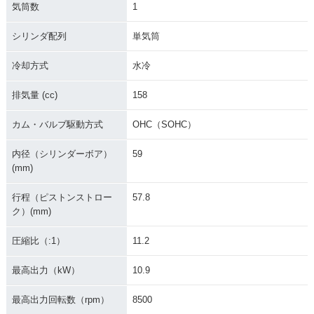
気筒数
1
シリンダ配列
単気筒
冷却方式
水冷
排気量 (cc)
158
カム・バルブ駆動方式
OHC（SOHC）
内径（シリンダーボア）
59
(mm)
行程（ピストンストロー
57.8
ク）(mm)
圧縮比（:1）
11.2
最高出力（kW）
10.9
最高出力回転数（rpm）
8500