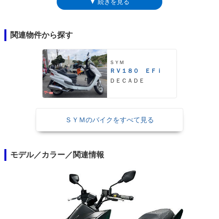
▼ 続きを見る
50を実現していた。灯火類は全てLEDで、USBポートも装備した。
関連物件から探す
ＳＹＭ
ＲＶ１８０ ＥＦｉ
ＤＥＣＡＤＥ
ＳＹＭのバイクをすべて見る
モデル／カラー／関連情報