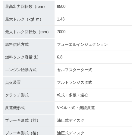
最高出力回転数（rpm）
8500
最大トルク（kgf･m）
1.43
最大トルク回転数（rpm）
7000
燃料供給方式
フューエルインジェクション
燃料タンク容量 (L)
6.8
エンジン始動方式
セルフスターター式
点火装置
フルトランジスタ式
クラッチ形式
乾式・多板・遠心
変速機形式
Vベルト式・無段変速
ブレーキ形式（前）
油圧式ディスク
ブレーキ形式（後）
油圧式ディスク