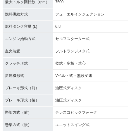
最大トルク回転数（rpm）
7500
燃料供給方式
フューエルインジェクション
燃料タンク容量 (L)
6.8
エンジン始動方式
セルフスターター式
点火装置
フルトランジスタ式
クラッチ形式
乾式・多板・遠心
変速機形式
Vベルト式・無段変速
ブレーキ形式（前）
油圧式ディスク
ブレーキ形式（後）
油圧式ディスク
懸架方式（前）
テレスコピックフォーク
懸架方式（後）
ユニットスイング式