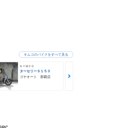
キムコのバイクをすべて見る
ＫＹＭＣＯ
ＫＹＭＣＯ
ターセリーＳ１５０
アローマ１５
ゴヤオート 那覇店
ゴヤオート 
5SRC