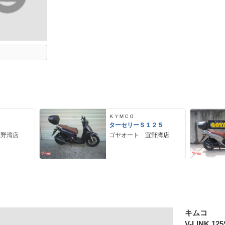
ＫＹＭＣＯ
０
ターセリーＳ１２５
宜野湾店
ゴヤオート 宜野湾店
キムコ
V-LINK 12