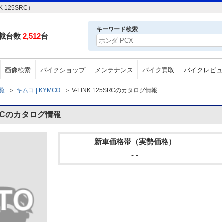
 125SRC）
キーワード検索
載台数
2,512
台
画像検索
バイクショップ
メンテナンス
バイク買取
バイクレビ
一覧
＞
キムコ | KYMCO
＞
V-LINK 125SRCのカタログ情報
SRCのカタログ情報
新車価格帯（実勢価格）
- -