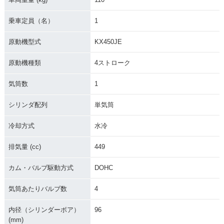
乗車定員（名）
1
原動機型式
KX450JE
原動機種類
4ストローク
気筒数
1
シリンダ配列
単気筒
冷却方式
水冷
排気量 (cc)
449
カム・バルブ駆動方式
DOHC
気筒あたりバルブ数
4
内径（シリンダーボア）
96
(mm)