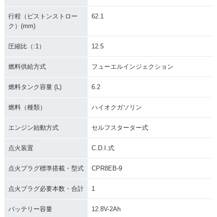
行程（ピストンストロー
62.1
ク）(mm)
圧縮比（:1）
12.5
燃料供給方式
フューエルインジェクション
燃料タンク容量 (L)
6.2
燃料（種類）
ハイオクガソリン
エンジン始動方式
セルフスターター式
点火装置
C.D.I.式
点火プラグ標準搭載・型式
CPR8EB-9
点火プラグ必要本数・合計
1
バッテリー容量
12.8V-2Ah