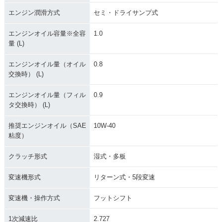
エンジン潤滑方式
セミ・ドライサンプ式
エンジンオイル容量※全容
1.0
量 (L)
エンジンオイル量（オイル
0.8
交換時） (L)
エンジンオイル量（フィル
0.9
タ交換時） (L)
推奨エンジンオイル（SAE
10W-40
粘度）
クラッチ形式
湿式・多板
変速機形式
リターン式・5段変速
変速機・操作方式
フットシフト
1次減速比
2.727