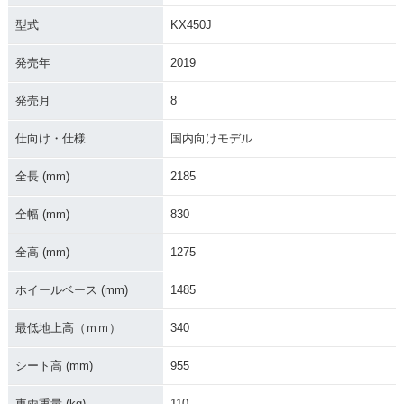
型式
KX450J
発売年
2019
2021年 KX450・マ
2020年 KX450・カ
2019年 KX450・新
発売月
8
イナーチェンジ
ラーチェンジ
登場
仕向け・仕様
国内向けモデル
全長 (mm)
2185
全幅 (mm)
830
全高 (mm)
1275
ホイールベース (mm)
1485
最低地上高（ｍｍ）
340
シート高 (mm)
955
車両重量 (kg)
110