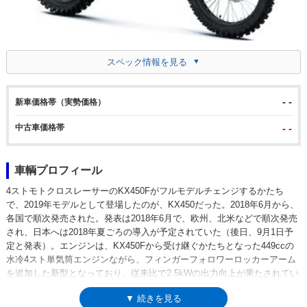
スペック情報を見る
- -
新車価格帯（実勢価格）
中古車価格帯
- -
車輌プロフィール
4ストモトクロスレーサーのKX450Fがフルモデルチェンジするかたち
で、2019年モデルとして登場したのが、KX450だった。2018年6月から、
各国で順次発売された。発表は2018年6月で、欧州、北米などで順次発売
され、日本へは2018年夏ごろの導入が予定されていた（後日、9月1日予
定と発表）。エンジンは、KX450Fから受け継ぐかたちとなった449ccの
水冷4スト単気筒エンジンながら、フィンガーフォロワーロッカーアーム
を追加した新型となっており、従来比で2.5kWの出力向上が果たされてい
た。また、KXレーサーとして初となる、セルフスターターと油圧クラッ
▼ 続きを見る
チを装備。レース中の再始動や変速が及ぼす体力負担を軽減するサポート