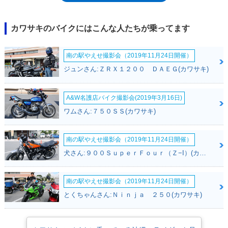
機能となった。セルモーターやバッテリーを追加しながらも、重量増は
1.3kgほどで済まされていたのは、各社が導入を始めたリチウムイオンバ
ッテリーの恩恵もあった。また、レーススタート時のロスを低減する「ロ
カワサキのバイクにはこんな人たちが乗ってます
ーンチコントロールシステム」も装備。これはファクトリーレーサーと同
じ仕様の装備だった。2021年モデルでは、ピストンのフリクション低減
南の駅やえせ撮影会（2019年11月24日開催）
やクラッチの強化などを行った。2024年モデルではフレームを一新。吸
気システムにダウンドラフトインテークを採用した。2024年モデルに
ジュンさん:ＺＲＸ１２００ ＤＡＥＧ(カワサキ)
は、KX・シリーズの50周年記念カラーモデルも設定された。2027年モデ
ルから、名称をもとのKX450Fに戻した。この年に2ストロークエンジン
を搭載したフルサイズのモトクロス/エンデューロレーサー、
A&W名護店バイク撮影会(2019年3月16日)
KX327/KX327Xが登場したため。再度、4（Four）のFを付けることにな
ワムさん:７５０ＳＳ(カワサキ)
った。※KX450は競技専用モデルであり、公道走行不可
南の駅やえせ撮影会（2019年11月24日開催）
犬さん:９００ＳｕｐｅｒＦｏｕｒ（Ｚ−I）(カワサキ)
南の駅やえせ撮影会（2019年11月24日開催）
とくちゃんさん:Ｎｉｎｊａ ２５０(カワサキ)