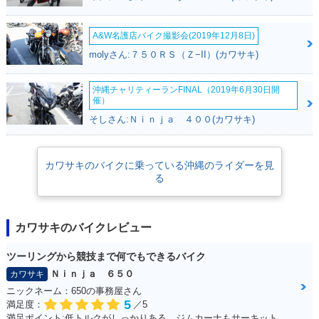
A&W名護店バイク撮影会(2019年12月8日)
molyさん:７５０ＲＳ（Ｚ−II）(カワサキ)
沖縄チャリティーランFINAL（2019年6月30日開
催）
そしさん:Ｎｉｎｊａ ４００(カワサキ)
カワサキのバイクに乗っている沖縄のライダーを見
る
カワサキのバイクレビュー
ツーリングから競技まで何でもできるバイク
Ｎｉｎｊａ ６５０
カワサキ
ニックネーム：650の事務屋さん
5
満足度：
／5
満足ポイント:低トルクがしっかりある。ジムカーナもサーキットも走れる