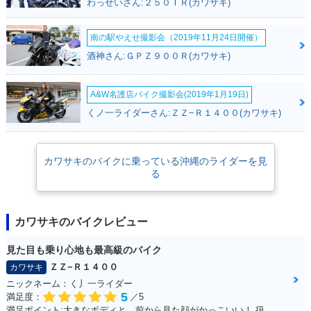
わっせいさん:２５０ＴＲ(カワサキ)
南の駅やえせ撮影会（2019年11月24日開催）
酒神さん:ＧＰＺ９００Ｒ(カワサキ)
A&W名護店バイク撮影会(2019年1月19日)
くノ一ライダーさん:ＺＺ−Ｒ１４００(カワサキ)
カワサキのバイクに乗っている沖縄のライダーを見
る
カワサキのバイクレビュー
見た目も乗り心地も最高級のバイク
ＺＺ−Ｒ１４００
カワサキ
ニックネーム：く丿一ライダー
5
満足度：
／5
満足ポイント:大きなボディと、前から見た顔がかっこいい！ 扱いきれないほどの圧倒的なパワー！キャップなどは色を合わせています！