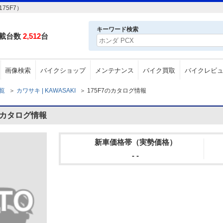
75F7）
キーワード検索
載台数
2,512
台
画像検索
バイクショップ
メンテナンス
バイク買取
バイクレビ
一覧
＞
カワサキ | KAWASAKI
＞
175F7のカタログ情報
7のカタログ情報
新車価格帯（実勢価格）
- -