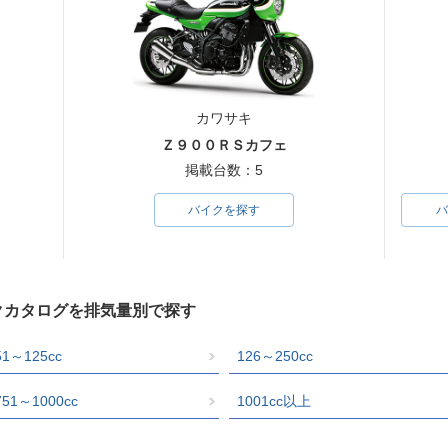
カワサキ
Ｚ９００ＲＳカフェ
掲載台数：5
バイクを探す
バ
イクカタログを排気量別で探す
51～125cc
126～250cc
751～1000cc
1001cc以上