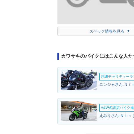
スペック情報を見る
カワサキのバイクにはこんな人た
沖縄チャリティーランF
ニンジャさん:Ｎｉ
A&W名護店バイク撮影
えみりさん:Ｎｉｎ