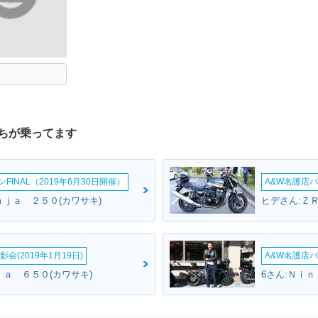
ちが乗ってます
INAL（2019年6月30日開催）
A&W名護店バ
ｎｊａ ２５０(カワサキ)
ヒデさん:Ｚ
会(2019年1月19日)
A&W名護店バ
ｊａ ６５０(カワサキ)
6さん:Ｎｉｎ