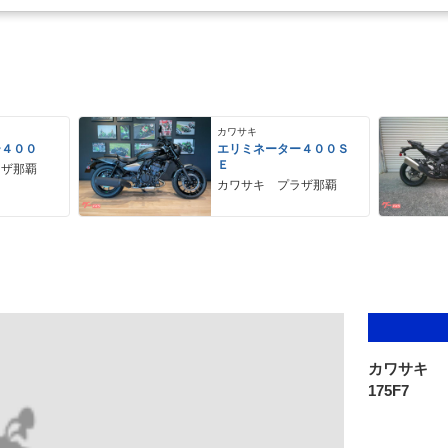
カワサキ
ー４００
エリミネーター４００Ｓ
Ｅ
ラザ那覇
カワサキ プラザ那覇
カワサキ
175F7