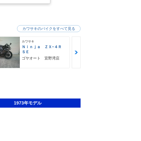
カワサキのバイクをすべて見る
カワサキ
カワサキ
Ｎｉｎｊａ ＺＸ−４Ｒ
Ｚ９００ＲＳ
ＳＥ
カワサキ プ
ゴヤオート 宜野湾店
1973年モデル