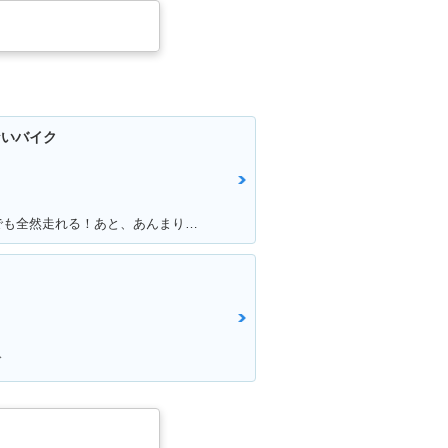
ないバイク
満足ポイント:古いけどサーキットでも全然走れる！あと、あんまり乗っている人が少ない。メーターが好き
ド