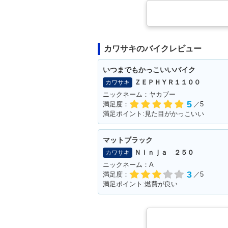
カワサキのバイクレビュー
いつまでもかっこいいバイク
ＺＥＰＨＹＲ１１００
カワサキ
ニックネーム：ヤカブー
5
満足度：
／5
満足ポイント:見た目がかっこいい
マットブラック
Ｎｉｎｊａ ２５０
カワサキ
ニックネーム：A
3
満足度：
／5
満足ポイント:燃費が良い