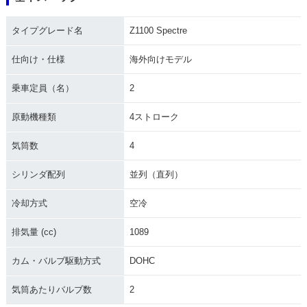
タイプグレード名
Z1100 Spectre
仕向け・仕様
海外向けモデル
乗車定員（名）
2
原動機種類
4ストローク
気筒数
4
シリンダ配列
並列（直列）
冷却方式
空冷
排気量 (cc)
1089
カム・バルブ駆動方式
DOHC
気筒あたりバルブ数
2