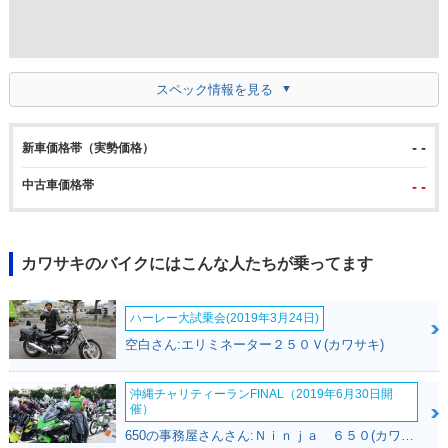
スペック情報を見る
- -
新車価格帯（実勢価格）
中古車価格帯
- -
カワサキのバイクにはこんな人たちが乗ってます
ハーレー大試乗会(2019年3月24日)
空白さん:エリミネーター２５０Ｖ(カワサキ)
沖縄チャリティーランFINAL（2019年6月30日開
催）
650の事務屋さんさん:Ｎｉｎｊａ ６５０(カワサキ)