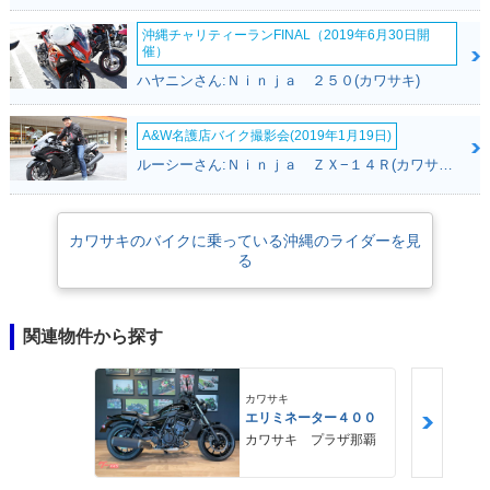
沖縄チャリティーランFINAL（2019年6月30日開
催）
ハヤニンさん:Ｎｉｎｊａ ２５０(カワサキ)
A&W名護店バイク撮影会(2019年1月19日)
ルーシーさん:Ｎｉｎｊａ ＺＸ−１４Ｒ(カワサキ)
カワサキのバイクに乗っている沖縄のライダーを見
る
関連物件から探す
カワサキ
エリミネーター４００
カワサキ プラザ那覇