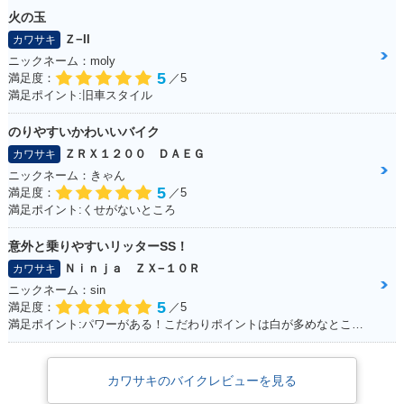
火の玉
Ｚ−II
カワサキ
ニックネーム：moly
5
満足度：
／5
満足ポイント:旧車スタイル
のりやすいかわいいバイク
ＺＲＸ１２００ ＤＡＥＧ
カワサキ
ニックネーム：きゃん
5
満足度：
／5
満足ポイント:くせがないところ
意外と乗りやすいリッターSS！
Ｎｉｎｊａ ＺＸ−１０Ｒ
カワサキ
ニックネーム：sin
5
満足度：
／5
満足ポイント:パワーがある！こだわりポイントは白が多めなところ！
カワサキのバイクレビューを見る