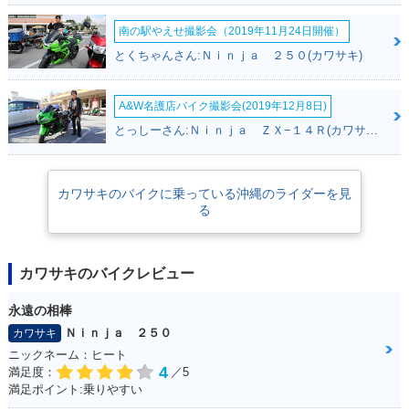
南の駅やえせ撮影会（2019年11月24日開催）
とくちゃんさん:Ｎｉｎｊａ ２５０(カワサキ)
A&W名護店バイク撮影会(2019年12月8日)
とっしーさん:Ｎｉｎｊａ ＺＸ−１４Ｒ(カワサキ)
カワサキのバイクに乗っている沖縄のライダーを見
る
カワサキのバイクレビュー
永遠の相棒
Ｎｉｎｊａ ２５０
カワサキ
ニックネーム：ヒート
4
満足度：
／5
満足ポイント:乗りやすい