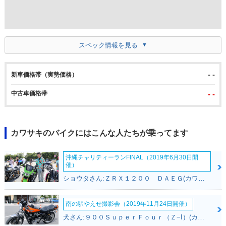
スペック情報を見る
- -
新車価格帯（実勢価格）
中古車価格帯
- -
カワサキのバイクにはこんな人たちが乗ってます
沖縄チャリティーランFINAL（2019年6月30日開
催）
ショウタさん:ＺＲＸ１２００ ＤＡＥＧ(カワサキ)
南の駅やえせ撮影会（2019年11月24日開催）
犬さん:９００ＳｕｐｅｒＦｏｕｒ（Ｚ−I）(カワサキ)