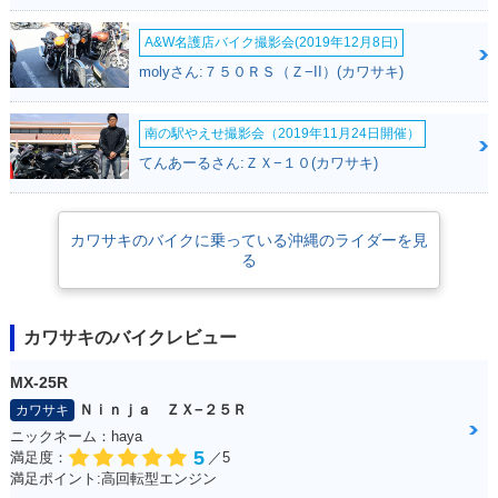
A&W名護店バイク撮影会(2019年12月8日)
molyさん:７５０ＲＳ（Ｚ−II）(カワサキ)
南の駅やえせ撮影会（2019年11月24日開催）
てんあーるさん:ＺＸ−１０(カワサキ)
カワサキのバイクに乗っている沖縄のライダーを見
る
カワサキのバイクレビュー
MX-25R
Ｎｉｎｊａ ＺＸ−２５Ｒ
カワサキ
ニックネーム：haya
5
満足度：
／5
満足ポイント:高回転型エンジン