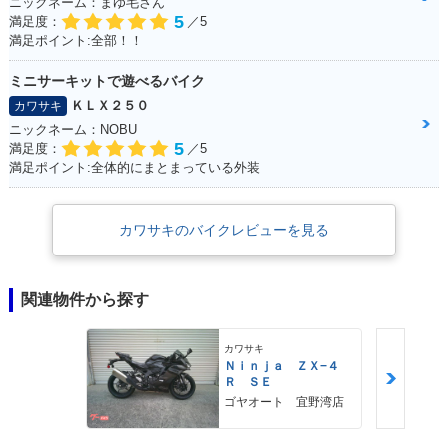
ニックネーム：まゆ毛さん
5
満足度：
／5
満足ポイント:全部！！
ミニサーキットで遊べるバイク
ＫＬＸ２５０
カワサキ
ニックネーム：NOBU
5
満足度：
／5
満足ポイント:全体的にまとまっている外装
カワサキのバイクレビューを見る
関連物件から探す
カワサキ
Ｎｉｎｊａ ＺＸ−４
Ｒ ＳＥ
ゴヤオート 宜野湾店