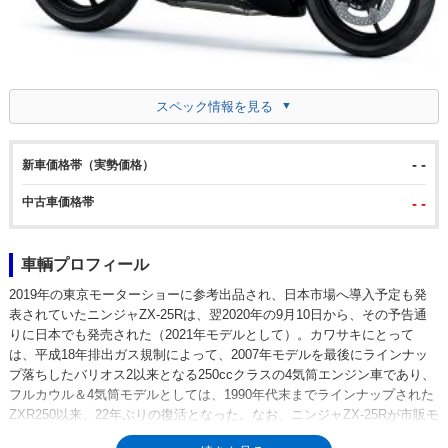
スペック情報を見る
- -
新車価格帯（実勢価格）
中古車価格帯
- -
車輌プロフィール
2019年の東京モーターショーに参考出品され、日本市場へ導入予定も発
表されていたニンジャZX-25Rは、翌2020年の9月10日から、その予告通
りに日本でも発売された（2021年モデルとして）。カワサキにとって
は、平成18年排出ガス規制によって、2007年モデルを最後にラインナッ
プ落ちしたバリオス2以来となる250ccクラスの4気筒エンジン車であり、
フルカウル＆4気筒モデルとしては、1990年代末までラインナップされた
ZXR250以来、22年ぶりの復活となった。なお、ニンジャZX-25Rが市販モ
デルとして登場した際には、標準モデルに加えて、スペシャルエディショ