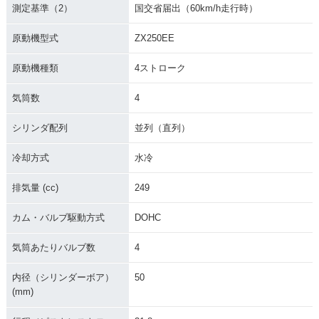
測定基準（2）
国交省届出（60km/h走行時）
原動機型式
ZX250EE
原動機種類
4ストローク
気筒数
4
シリンダ配列
並列（直列）
冷却方式
水冷
排気量 (cc)
249
カム・バルブ駆動方式
DOHC
気筒あたりバルブ数
4
内径（シリンダーボア）
50
(mm)