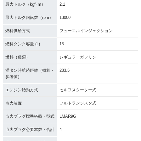
最大トルク（kgf･m）
2.1
最大トルク回転数（rpm）
13000
燃料供給方式
フューエルインジェクション
燃料タンク容量 (L)
15
燃料（種類）
レギュラーガソリン
満タン時航続距離（概算・
283.5
参考値）
エンジン始動方式
セルフスターター式
点火装置
フルトランジスタ式
点火プラグ標準搭載・型式
LMAR9G
点火プラグ必要本数・合計
4