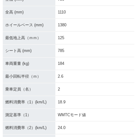
全高 (mm)
1110
2022年 Ninja ZX-2
2021年 Ninja ZX-2
2021年 Ninja ZX-2
ホイールベース (mm)
1380
5R SE・カラーチェ
5R SE KRT Editio
5R SE・新登場
ンジ
n・新登場
最低地上高（ｍｍ）
125
シート高 (mm)
785
車両重量 (kg)
184
最小回転半径（ｍ）
2.6
乗車定員（名）
2
燃料消費率（1）(km/L)
18.9
測定基準（1）
WMTCモード値
燃料消費率（2）(km/L)
24.0