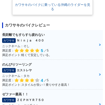
カワサキのバイクに乗っている沖縄のライダーを見
る
カワサキのバイクレビュー
長距離でもすらすら疲れない
Ｎｉｎｊａ ４００
カワサキ
ニックネーム：そし
5
満足度：
／5
満足ポイント:軽くて安定している。
のんびりツーリング
エストレヤ
カワサキ
ニックネーム：タカ
4
満足度：
／5
満足ポイント:スタイルが良い！乗りやすさ最高！
ゼファー最高！！
ＺＥＰＨＹＲ７５０
カワサキ