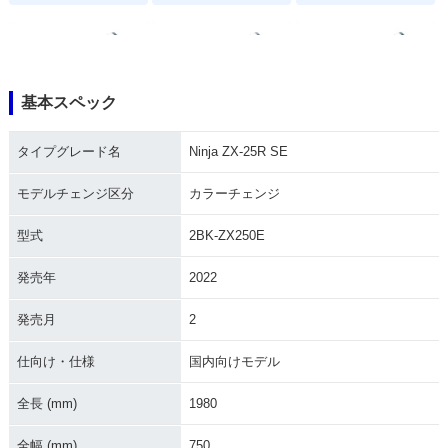
基本スペック
2024年 Ninja ZX-2
2024年 Ninja ZX-2
2023年 Ninja ZX-2
タイプグレード名
Ninja ZX-25R SE
5R SE KRT Editio
5R SE・カラーチェ
5R SE KRT Editio
n・カラーチェンジ
ンジ
n・マイナーチェン
ジ
モデルチェンジ区分
カラーチェンジ
型式
2BK-ZX250E
発売年
2022
発売月
2
2023年 Ninja ZX-2
2022年 Ninja ZX-2
2022年 Ninja ZX-2
5R SE・マイナーチ
5R SE・カラーチェ
5R SE KRT Editio
仕向け・仕様
国内向けモデル
ェンジ
ンジ
n・特別・限定仕様
全長 (mm)
1980
全幅 (mm)
750