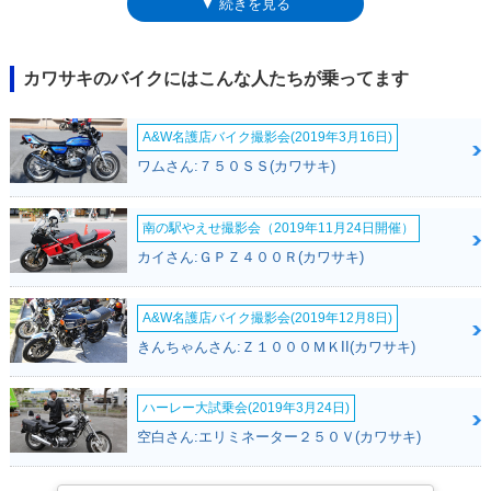
▼ 続きを見る
ン（SE)もラインナップされた（この項のモデル）。最高出力45ps（ラム
エア加圧時は46ps）を発揮した排気量249ccの水冷並列4気筒DOHC4バル
ブエンジンをトレリスフレームに搭載し、出力モード選択（フルパワー/
ローパワー）ができたこと、クラッチにアシスト＆スリッパークラッチ機
カワサキのバイクにはこんな人たちが乗ってます
構が備わり、トラクションコントロールとABSが装備されたことなどは、
標準モデルと同様ながら、SEモデルには、クラッチレバーの操作なしに
A&W名護店バイク撮影会(2019年3月16日)
シフトアップ/ダウン可能なクイックシフターが搭載され、スマートフォ
ン（当時のパーソナル情報端末）充電などに便利なUSB電源ソケットやフ
ワムさん:７５０ＳＳ(カワサキ)
レームスライダーなども装備された。また、スーパーバイク世界選手権
（SBK）に参戦マシン（ニンジャZX-10RR）をイメージしたカラーリン
グモデルとして、「KRTエディション」※も設定された。2023年モデル
南の駅やえせ撮影会（2019年11月24日開催）
でマイナーチェンジを受け、平成32年（令和2年）排ガス規制に適合する
カイさん:ＧＰＺ４００Ｒ(カワサキ)
とともに、エンジン出力アップ、SFF-BPのフロントサス、フルカラー液
晶メーターなどを採用した。2026年モデルで触媒の仕様を変えて、エン
ジン出力や燃費数値に若干の変更があった。※KRTは、カワサキ・レーシ
A&W名護店バイク撮影会(2019年12月8日)
ング・チームの頭文字
きんちゃんさん:Ｚ１０００ＭＫII(カワサキ)
ハーレー大試乗会(2019年3月24日)
空白さん:エリミネーター２５０Ｖ(カワサキ)