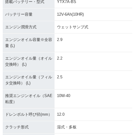
搭載バッテリー・型式
YTX7A-BS
バッテリー容量
12V-6Ah(10HR)
エンジン潤滑方式
ウェットサンプ式
エンジンオイル容量※全容
2.9
量 (L)
エンジンオイル量（オイル
2.2
交換時） (L)
エンジンオイル量（フィル
2.5
タ交換時） (L)
推奨エンジンオイル（SAE
10W-40
粘度）
ドレンボルト呼び径(mm）
12.0
クラッチ形式
湿式・多板