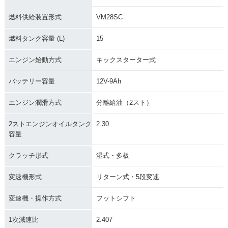
燃料供給装置形式
VM28SC
燃料タンク容量 (L)
15
エンジン始動方式
キックスターター式
バッテリー容量
12V-9Ah
エンジン潤滑方式
分離給油（2スト）
2ストエンジンオイルタンク
2.30
容量
クラッチ形式
湿式・多板
変速機形式
リターン式・5段変速
変速機・操作方式
フットシフト
1次減速比
2.407