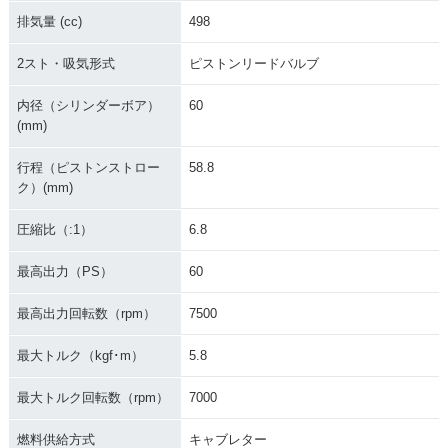
排気量 (cc)
498
2スト・吸気形式
ピストンリードバルブ
内径（シリンダーボア）
60
(mm)
行程（ピストンストロー
58.8
ク）(mm)
圧縮比（:1）
6.8
最高出力（PS）
60
最高出力回転数（rpm）
7500
最大トルク（kgf･m）
5.8
最大トルク回転数（rpm）
7000
燃料供給方式
キャブレター