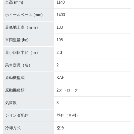
全高 (mm)
1140
ホイールベース (mm)
1400
最低地上高（ｍｍ）
130
車両重量 (kg)
198
最小回転半径（ｍ）
2.3
乗車定員（名）
2
原動機型式
KAE
原動機種類
2ストローク
気筒数
3
シリンダ配列
並列（直列）
冷却方式
空冷