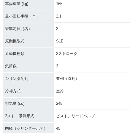
車両重量 (kg)
165
最小回転半径（ｍ）
2.1
乗車定員（名）
2
原動機型式
S1E
原動機種類
2ストローク
気筒数
3
シリンダ配列
並列（直列）
冷却方式
空冷
排気量 (cc)
249
2スト・吸気形式
ピストンリードバルブ
内径（シリンダーボア）
45