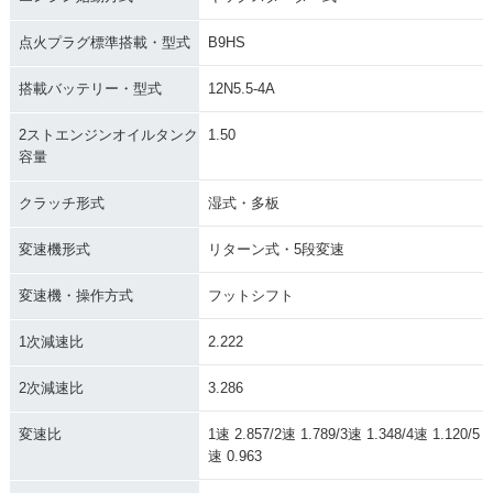
点火プラグ標準搭載・型式
B9HS
搭載バッテリー・型式
12N5.5-4A
2ストエンジンオイルタンク
1.50
容量
クラッチ形式
湿式・多板
変速機形式
リターン式・5段変速
変速機・操作方式
フットシフト
1次減速比
2.222
2次減速比
3.286
変速比
1速 2.857/2速 1.789/3速 1.348/4速 1.120/5
速 0.963