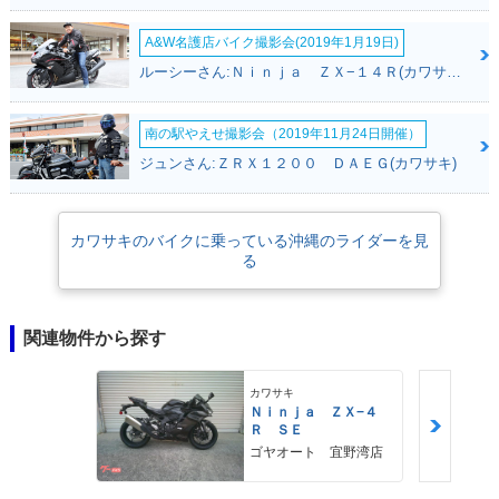
A&W名護店バイク撮影会(2019年1月19日)
ルーシーさん:Ｎｉｎｊａ ＺＸ−１４Ｒ(カワサキ)
南の駅やえせ撮影会（2019年11月24日開催）
ジュンさん:ＺＲＸ１２００ ＤＡＥＧ(カワサキ)
カワサキのバイクに乗っている沖縄のライダーを見
る
関連物件から探す
カワサキ
Ｎｉｎｊａ ＺＸ−４
Ｒ ＳＥ
ゴヤオート 宜野湾店