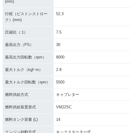
(mm)
行程（ピストンストロー
52.3
ク）(mm)
圧縮比（:1）
7.5
最高出力（PS）
30
最高出力回転数（rpm）
8000
最大トルク（kgf･m）
2.8
最大トルク回転数（rpm）
5500
燃料供給方式
キャブレター
燃料供給装置形式
VM22SC
燃料タンク容量 (L)
14
エンジン始動方式
キックスターター式